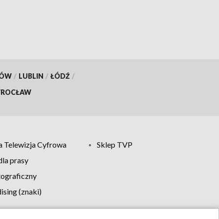
regionu
KÓW
/
LUBLIN
/
ŁÓDŹ
/
ROCŁAW
 Telewizja Cyfrowa
Sklep TVP
la prasy
tograficzny
sing (znaki)