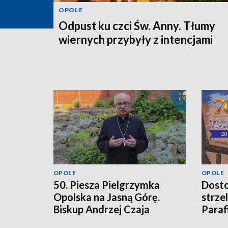
OPOLE
Odpust ku czci Św. Anny. Tłumy
wiernych przybyły z intencjami
OPOLE
OPOLE
50. Piesza Pielgrzymka
Dosto
Opolska na Jasną Górę.
strze
Biskup Andrzej Czaja
Paraf
zaprasza wiernych
i św.