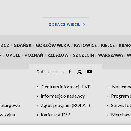
ZOBACZ WIĘCEJ
SZCZ
/
GDAŃSK
/
GORZÓW WLKP.
/
KATOWICE
/
KIELCE
/
KRA
N
/
OPOLE
/
POZNAŃ
/
RZESZÓW
/
SZCZECIN
/
WARSZAWA
/
W
Dołącz do nas:
Centrum informacji TVP
Naziemna
Informacje o nadawcy
Program d
zetargowe
Zgłoś program (ROPAT)
Serwis fo
wizyjna
Kariera w TVP
Merchandi