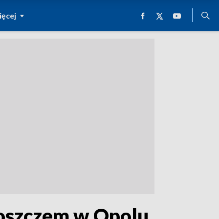
ęcej
boszczem w Opolu.