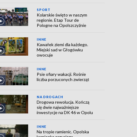
SPORT
Kolarskie święto w naszym
regionie. Etap Tour de
Pologne na Opolszczyźnie
INNE
Kawałek ziemi dla każdego.
Miejski sad w Głogówku
owocuje
INNE
Psie ofiary wakacji. Rośnie
liczba porzuconych zwierząt
NA DROGACH
Drogowa rewolucja. Kończą
się dwie najważniejsze
inwestycje na DK 46 w Opolu
INNE
Na tropie ramienic. Opolska
kamionka przyciąga