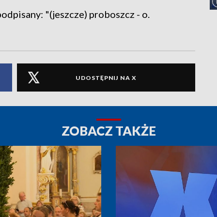
podpisany: "(jeszcze) proboszcz - o.
UDOSTĘPNIJ NA X
ZOBACZ TAKŻE