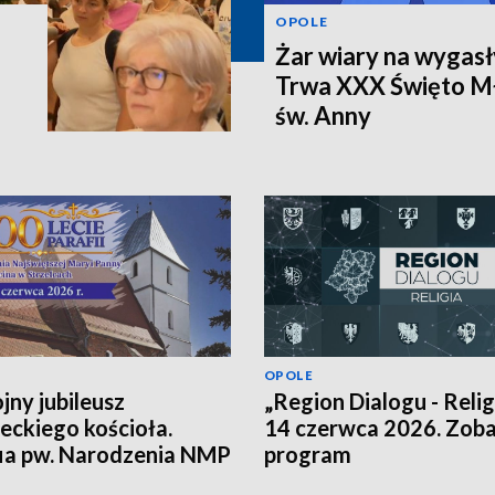
OPOLE
Żar wiary na wygasł
Trwa XXX Święto Mł
św. Anny
OPOLE
jny jubileusz
„Region Dialogu - Religi
leckiego kościoła.
14 czerwca 2026. Zob
ia pw. Narodzenia NMP
program
 Marcina ma już 700 lat