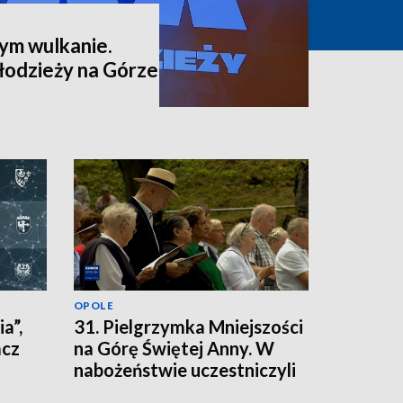
ym wulkanie.
odzieży na Górze
OPOLE
a”,
31. Pielgrzymka Mniejszości
acz
na Górę Świętej Anny. W
nabożeństwie uczestniczyli
nie tylko mieszkańcy