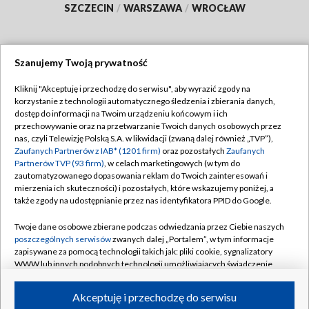
SZCZECIN
/
WARSZAWA
/
WROCŁAW
Szanujemy Twoją prywatność
Dołącz do nas:
Kliknij "Akceptuję i przechodzę do serwisu", aby wyrazić zgody na
korzystanie z technologii automatycznego śledzenia i zbierania danych,
TVP
dostęp do informacji na Twoim urządzeniu końcowym i ich
Abonament TVP
przechowywanie oraz na przetwarzanie Twoich danych osobowych przez
Regulamin TVP
nas, czyli Telewizję Polską S.A. w likwidacji (zwaną dalej również „TVP”),
Emisja w TVP
Zaufanych Partnerów z IAB* (1201 firm)
oraz pozostałych
Zaufanych
Polityka prywatności
Partnerów TVP (93 firm)
, w celach marketingowych (w tym do
Centrum informacji TVP
Moje zgody
zautomatyzowanego dopasowania reklam do Twoich zainteresowań i
mierzenia ich skuteczności) i pozostałych, które wskazujemy poniżej, a
Naziemna Telewizja Cyfrowa
Pomoc
także zgody na udostępnianie przez nas identyfikatora PPID do Google.
Sklep TVP
Biuro reklamy
Twoje dane osobowe zbierane podczas odwiedzania przez Ciebie naszych
Rada Programowa
poszczególnych serwisów
zwanych dalej „Portalem”, w tym informacje
Kontakt
zapisywane za pomocą technologii takich jak: pliki cookie, sygnalizatory
System NOS
WWW lub innych podobnych technologii umożliwiających świadczenie
dopasowanych i bezpiecznych usług, personalizację treści oraz reklam,
Informacje o nadawcy
Kanały
udostępnianie funkcji mediów społecznościowych oraz analizowanie
Akceptuję i przechodzę do serwisu
ruchu w Internecie.
Program dla prasy