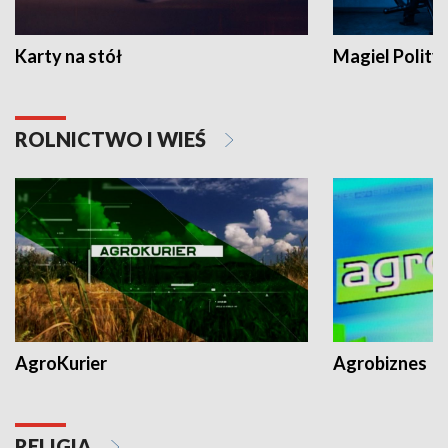
Karty na stół
Magiel Polity
ROLNICTWO I WIEŚ
AgroKurier
Agrobiznes
RELIGIA