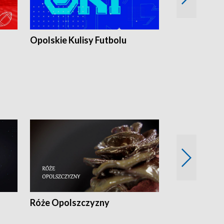
Opolskie Kulisy Futbolu
Złote chwile
sportu
Róże Opolszczyzny
Czas report