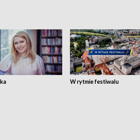
ka
W rytmie festiwalu