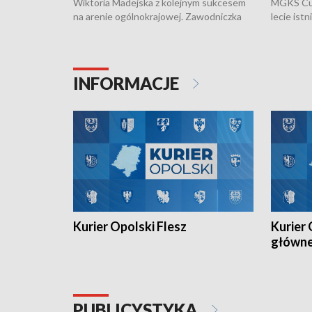
Wiktoria Madejska z kolejnym sukcesem
MGKS Cuk
na arenie ogólnokrajowej. Zawodniczka
lecie ist
Klubu Kolarskiego Ziemia Brzeska
odbył się
została podwójna Mistrzynią Polski
również o
Juniorów Młodszych w kolarstwie
Otwartyc
torowym.
plażowej
INFORMACJE
meczu Ko
Kurier Opolski Flesz
Kurier 
główn
PUBLICYSTYKA