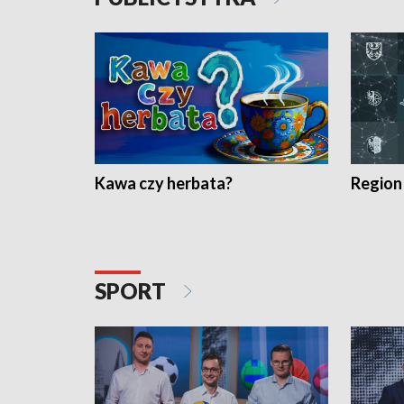
Kawa czy herbata?
Region
SPORT