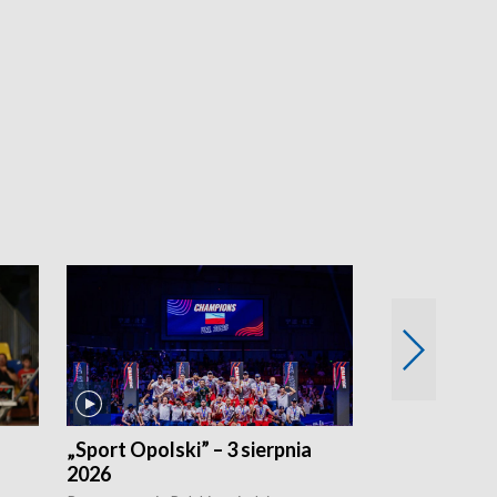
„Sport Opolski” – 3 sierpnia
„Sport Opolsk
2026
Reprezentacja P