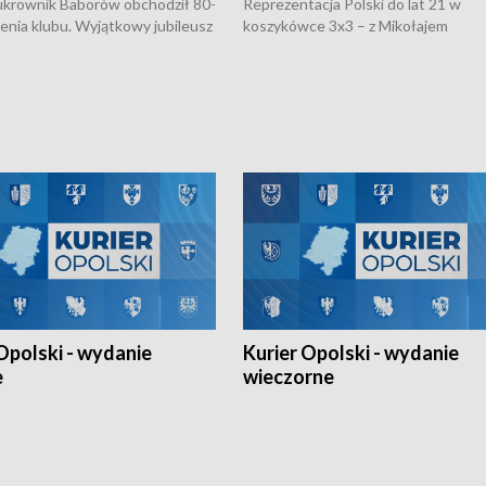
rownik Baborów obchodził 80-
Reprezentacja Polski do lat 21 w
nienia klubu. Wyjątkowy jubileusz
koszykówce 3x3 – z Mikołajem
 na sportowo. W programie
Kowalczykiem z opolskiego AZS-u 
 turnieju eliminacyjnym
składzie - wygrała dwa z trzech tur
h Mistrzostw w siatkówce
w ramach Ligi Narodów. Rywalizacja
 amatorów w Opolu oraz o
odbyła się w węgierskim Szolnok.
lejarza Opole. Zapraszamy!
Opolski - wydanie
Kurier Opolski - wydanie
e
wieczorne