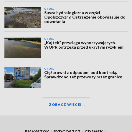
OPOLE
Susza hydrologiczna w części
Opolszczyzny. Ostrzeżenie obowiązuje do
odwołania
OPOLE
„Kajtek” przyciąga wypoczywających.
WOPR ostrzega przed ukrytym ryzykiem
OPOLE
Ciężarówki z odpadami pod kontrolą.
Sprawdzono też przewozy przez granicę
ZOBACZ WIĘCEJ
BIAŁYSTOK
/
BYDGOSZCZ
/
GDAŃSK
/