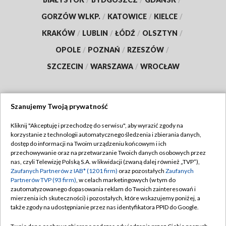
GORZÓW WLKP.
/
KATOWICE
/
KIELCE
/
KRAKÓW
/
LUBLIN
/
ŁÓDŹ
/
OLSZTYN
/
OPOLE
/
POZNAŃ
/
RZESZÓW
/
SZCZECIN
/
WARSZAWA
/
WROCŁAW
Szanujemy Twoją prywatność
Dołącz do nas:
Kliknij "Akceptuję i przechodzę do serwisu", aby wyrazić zgody na
korzystanie z technologii automatycznego śledzenia i zbierania danych,
TVP
dostęp do informacji na Twoim urządzeniu końcowym i ich
Abonament TVP
przechowywanie oraz na przetwarzanie Twoich danych osobowych przez
Regulamin TVP
nas, czyli Telewizję Polską S.A. w likwidacji (zwaną dalej również „TVP”),
Emisja w TVP
Polityka prywatności
Zaufanych Partnerów z IAB* (1201 firm)
oraz pozostałych
Zaufanych
Partnerów TVP (93 firm)
, w celach marketingowych (w tym do
Centrum informacji TVP
Moje zgody
zautomatyzowanego dopasowania reklam do Twoich zainteresowań i
mierzenia ich skuteczności) i pozostałych, które wskazujemy poniżej, a
Naziemna Telewizja Cyfrowa
Pomoc
także zgody na udostępnianie przez nas identyfikatora PPID do Google.
Sklep TVP
Biuro reklamy