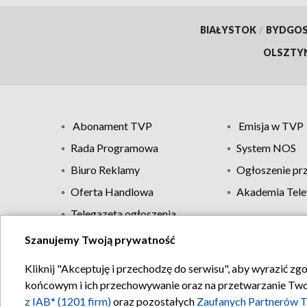
BIAŁYSTOK
/
BYDGO
OLSZTY
Abonament TVP
Emisja w TVP
Rada Programowa
System NOS
Biuro Reklamy
Ogłoszenie pr
Oferta Handlowa
Akademia Tele
Telegazeta ogłoszenia
Szanujemy Twoją prywatność
Regulamin TVP
Kliknij "Akceptuję i przechodzę do serwisu", aby wyrazić zg
końcowym i ich przechowywanie oraz na przetwarzanie Twoich
z IAB* (1201 firm)
oraz pozostałych
Zaufanych Partnerów T