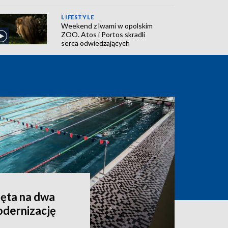
LIFESTYLE
Weekend z lwami w opolskim
ZOO. Atos i Portos skradli
serca odwiedzających
ęta na dwa
odernizację