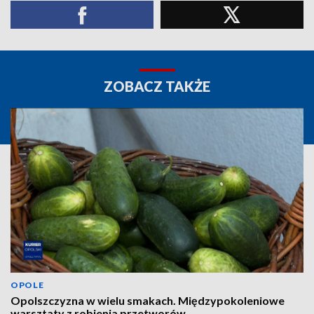
ZOBACZ TAKŻE
OPOLE
Opolszczyzna w wielu smakach. Międzypokoleniowe
warsztaty z robienia przetworów