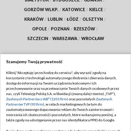
GORZÓW WLKP.
/
KATOWICE
/
KIELCE
/
KRAKÓW
/
LUBLIN
/
ŁÓDŹ
/
OLSZTYN
/
OPOLE
/
POZNAŃ
/
RZESZÓW
/
SZCZECIN
/
WARSZAWA
/
WROCŁAW
Szanujemy Twoją prywatność
Dołącz do nas:
Kliknij "Akceptuję i przechodzę do serwisu", aby wyrazić zgody na
korzystanie z technologii automatycznego śledzenia i zbierania danych,
TVP
dostęp do informacji na Twoim urządzeniu końcowym i ich
Abonament TVP
przechowywanie oraz na przetwarzanie Twoich danych osobowych przez
Regulamin TVP
nas, czyli Telewizję Polską S.A. w likwidacji (zwaną dalej również „TVP”),
Emisja w TVP
Polityka prywatności
Zaufanych Partnerów z IAB* (1201 firm)
oraz pozostałych
Zaufanych
Partnerów TVP (93 firm)
, w celach marketingowych (w tym do
Centrum informacji TVP
Moje zgody
zautomatyzowanego dopasowania reklam do Twoich zainteresowań i
mierzenia ich skuteczności) i pozostałych, które wskazujemy poniżej, a
Naziemna Telewizja Cyfrowa
Pomoc
także zgody na udostępnianie przez nas identyfikatora PPID do Google.
Sklep TVP
Biuro reklamy