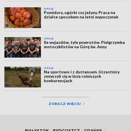
OPOLE
Pomidory, ogórki czy jeżyny. Praca na
działce sposobem na letni wypoczynek
OPOLE
Ile wyjazdów, tyle powrotów. Pielgrzymka
motocyklistów na Górę św. Anny
OPOLE
Na sportowo i z dystansem. Uczestnicy
zmierzyli się w iście rolniczych
konkurencjach
ZOBACZ WIĘCEJ
BIAŁYSTOK
/
BYDGOSZCZ
/
GDAŃSK
/