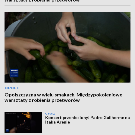
OPOLE
Opolszczyzna w wielu smakach. Międzypokoleniowe
warsztaty z robienia przetworów
OPOLE
Koncert przeniesiony! Padre Guilherme na
Itaka Arenie