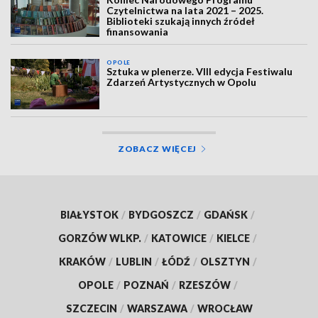
Czytelnictwa na lata 2021 – 2025.
Biblioteki szukają innych źródeł
finansowania
OPOLE
Sztuka w plenerze. VIII edycja Festiwalu
Zdarzeń Artystycznych w Opolu
ZOBACZ WIĘCEJ
BIAŁYSTOK
/
BYDGOSZCZ
/
GDAŃSK
/
GORZÓW WLKP.
/
KATOWICE
/
KIELCE
/
KRAKÓW
/
LUBLIN
/
ŁÓDŹ
/
OLSZTYN
/
OPOLE
/
POZNAŃ
/
RZESZÓW
/
SZCZECIN
/
WARSZAWA
/
WROCŁAW