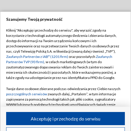
Szanujemy Twoją prywatność
Dołącz do nas:
Kliknij "Akceptuję i przechodzę do serwisu", aby wyrazić zgody na
korzystanie z technologii automatycznego śledzenia i zbierania danych,
TVP
dostęp do informacji na Twoim urządzeniu końcowym i ich
Abonament TVP
przechowywanie oraz na przetwarzanie Twoich danych osobowych przez
Regulamin TVP
nas, czyli Telewizję Polską S.A. w likwidacji (zwaną dalej również „TVP”),
Emisja w TVP
Polityka prywatności
Zaufanych Partnerów z IAB* (1201 firm)
oraz pozostałych
Zaufanych
Partnerów TVP (93 firm)
, w celach marketingowych (w tym do
Centrum informacji TVP
Moje zgody
zautomatyzowanego dopasowania reklam do Twoich zainteresowań i
mierzenia ich skuteczności) i pozostałych, które wskazujemy poniżej, a
Naziemna Telewizja Cyfrowa
Pomoc
także zgody na udostępnianie przez nas identyfikatora PPID do Google.
Sklep TVP
Biuro reklamy
Twoje dane osobowe zbierane podczas odwiedzania przez Ciebie naszych
Rada Programowa
Kontakt
poszczególnych serwisów
zwanych dalej „Portalem”, w tym informacje
zapisywane za pomocą technologii takich jak: pliki cookie, sygnalizatory
System NOS
WWW lub innych podobnych technologii umożliwiających świadczenie
dopasowanych i bezpiecznych usług, personalizację treści oraz reklam,
Informacje o nadawcy
Kanały
udostępnianie funkcji mediów społecznościowych oraz analizowanie
Akceptuję i przechodzę do serwisu
ruchu w Internecie.
Program dla prasy
©2026 Telewizja Polska S.A. w likwidacji
Biuro Reklamy