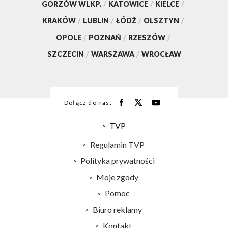
GORZÓW WLKP.
/
KATOWICE
/
KIELCE
/
KRAKÓW
/
LUBLIN
/
ŁÓDŹ
/
OLSZTYN
/
OPOLE
/
POZNAŃ
/
RZESZÓW
/
SZCZECIN
/
WARSZAWA
/
WROCŁAW
Dołącz do nas:
TVP
Abonament TVP
Regulamin TVP
Emisja w TVP
Polityka prywatności
Centrum informacji TVP
Moje zgody
Naziemna Telewizja Cyfrowa
Pomoc
Sklep TVP
Biuro reklamy
Rada Programowa
Kontakt