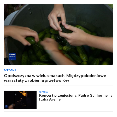
OPOLE
Opolszczyzna w wielu smakach. Międzypokoleniowe
warsztaty z robienia przetworów
OPOLE
Koncert przeniesiony! Padre Guilherme na
Itaka Arenie