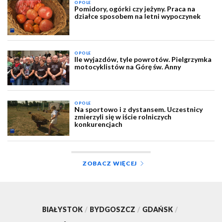
OPOLE
Pomidory, ogórki czy jeżyny. Praca na
działce sposobem na letni wypoczynek
OPOLE
Ile wyjazdów, tyle powrotów. Pielgrzymka
motocyklistów na Górę św. Anny
OPOLE
Na sportowo i z dystansem. Uczestnicy
zmierzyli się w iście rolniczych
konkurencjach
ZOBACZ WIĘCEJ
BIAŁYSTOK
/
BYDGOSZCZ
/
GDAŃSK
/