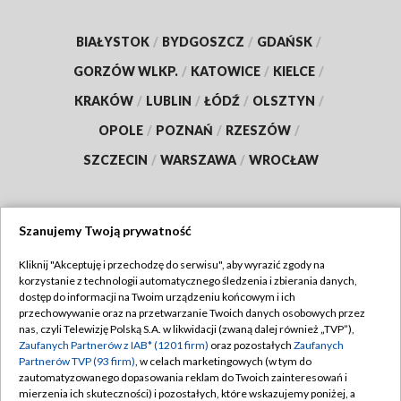
BIAŁYSTOK
/
BYDGOSZCZ
/
GDAŃSK
/
GORZÓW WLKP.
/
KATOWICE
/
KIELCE
/
KRAKÓW
/
LUBLIN
/
ŁÓDŹ
/
OLSZTYN
/
OPOLE
/
POZNAŃ
/
RZESZÓW
/
SZCZECIN
/
WARSZAWA
/
WROCŁAW
Szanujemy Twoją prywatność
Dołącz do nas:
Kliknij "Akceptuję i przechodzę do serwisu", aby wyrazić zgody na
korzystanie z technologii automatycznego śledzenia i zbierania danych,
TVP
dostęp do informacji na Twoim urządzeniu końcowym i ich
Abonament TVP
przechowywanie oraz na przetwarzanie Twoich danych osobowych przez
Regulamin TVP
nas, czyli Telewizję Polską S.A. w likwidacji (zwaną dalej również „TVP”),
Emisja w TVP
Polityka prywatności
Zaufanych Partnerów z IAB* (1201 firm)
oraz pozostałych
Zaufanych
Partnerów TVP (93 firm)
, w celach marketingowych (w tym do
Centrum informacji TVP
Moje zgody
zautomatyzowanego dopasowania reklam do Twoich zainteresowań i
mierzenia ich skuteczności) i pozostałych, które wskazujemy poniżej, a
Naziemna Telewizja Cyfrowa