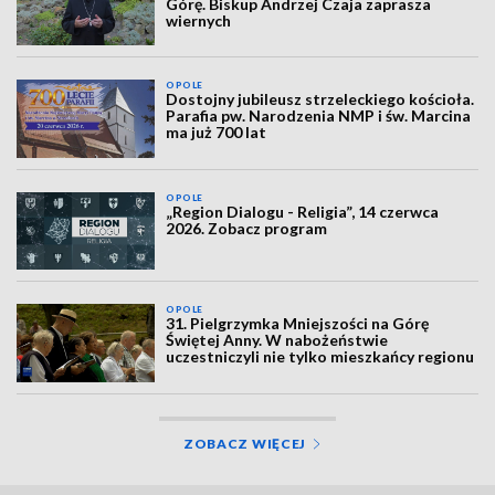
Górę. Biskup Andrzej Czaja zaprasza
wiernych
OPOLE
Dostojny jubileusz strzeleckiego kościoła.
Parafia pw. Narodzenia NMP i św. Marcina
ma już 700 lat
OPOLE
„Region Dialogu - Religia”, 14 czerwca
2026. Zobacz program
OPOLE
31. Pielgrzymka Mniejszości na Górę
Świętej Anny. W nabożeństwie
uczestniczyli nie tylko mieszkańcy regionu
ZOBACZ WIĘCEJ