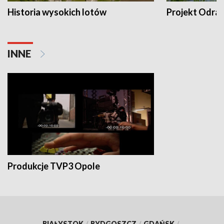
Historia wysokich lotów
Projekt Odra
INNE
Produkcje TVP3 Opole
BIAŁYSTOK
/
BYDGOSZCZ
/
GDAŃSK
/