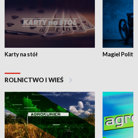
Karty na stół
Magiel Polity
ROLNICTWO I WIEŚ