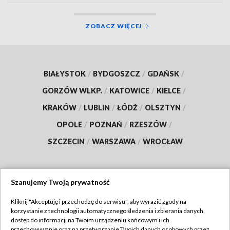
ZOBACZ WIĘCEJ
BIAŁYSTOK
/
BYDGOSZCZ
/
GDAŃSK
/
GORZÓW WLKP.
/
KATOWICE
/
KIELCE
/
KRAKÓW
/
LUBLIN
/
ŁÓDŹ
/
OLSZTYN
/
OPOLE
/
POZNAŃ
/
RZESZÓW
/
SZCZECIN
/
WARSZAWA
/
WROCŁAW
Szanujemy Twoją prywatność
Dołącz do nas:
Kliknij "Akceptuję i przechodzę do serwisu", aby wyrazić zgody na
korzystanie z technologii automatycznego śledzenia i zbierania danych,
TVP
dostęp do informacji na Twoim urządzeniu końcowym i ich
Abonament TVP
przechowywanie oraz na przetwarzanie Twoich danych osobowych przez