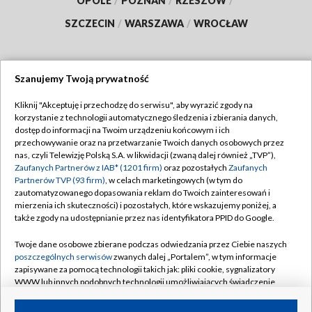
OPOLE
/
POZNAŃ
/
RZESZÓW
/
SZCZECIN
/
WARSZAWA
/
WROCŁAW
Szanujemy Twoją prywatność
Dołącz do nas:
Kliknij "Akceptuję i przechodzę do serwisu", aby wyrazić zgody na
korzystanie z technologii automatycznego śledzenia i zbierania danych,
TVP
dostęp do informacji na Twoim urządzeniu końcowym i ich
Abonament TVP
przechowywanie oraz na przetwarzanie Twoich danych osobowych przez
Regulamin TVP
nas, czyli Telewizję Polską S.A. w likwidacji (zwaną dalej również „TVP”),
Emisja w TVP
Polityka prywatności
Zaufanych Partnerów z IAB* (1201 firm)
oraz pozostałych
Zaufanych
Partnerów TVP (93 firm)
, w celach marketingowych (w tym do
Centrum informacji TVP
Moje zgody
zautomatyzowanego dopasowania reklam do Twoich zainteresowań i
mierzenia ich skuteczności) i pozostałych, które wskazujemy poniżej, a
Naziemna Telewizja Cyfrowa
Pomoc
także zgody na udostępnianie przez nas identyfikatora PPID do Google.
Sklep TVP
Biuro reklamy
Twoje dane osobowe zbierane podczas odwiedzania przez Ciebie naszych
Rada Programowa
Kontakt
poszczególnych serwisów
zwanych dalej „Portalem”, w tym informacje
zapisywane za pomocą technologii takich jak: pliki cookie, sygnalizatory
System NOS
WWW lub innych podobnych technologii umożliwiających świadczenie
dopasowanych i bezpiecznych usług, personalizację treści oraz reklam,
Informacje o nadawcy
Kanały
udostępnianie funkcji mediów społecznościowych oraz analizowanie