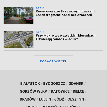
OPOLE
Rowerowa szóstka z nowymi znakami.
Jeden fragment nadal bez oznaczeń
OPOLE
Przy Makro we wszystkich kierunkach.
Otwierają rondo i wiadukt
ZOBACZ WIĘCEJ
BIAŁYSTOK
/
BYDGOSZCZ
/
GDAŃSK
/
GORZÓW WLKP.
/
KATOWICE
/
KIELCE
/
KRAKÓW
/
LUBLIN
/
ŁÓDŹ
/
OLSZTYN
/