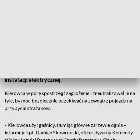
Fot. OSP Dębska Kuźnia
Prawdopodobną przyczyną pożaru było zwarcie
instalacji elektrycznej.
Kierowca w porę spostrzegł zagrożenie i zneutralizował je na
tyle, by móc bezpiecznie oczekiwać na zewnątrz pojazdu na
przybycie strażaków.
- Kierowca użył gaśnicy, tłumiąc główne zarzewie ognia –
informuje kpt. Damian Skowroński, oficer dyżurny Komendy
Wojewódzkiej Państwowej Straży Pożarnej w Opolu.