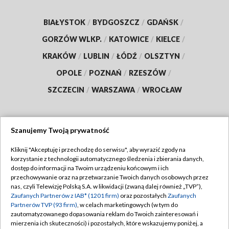
BIAŁYSTOK
/
BYDGOSZCZ
/
GDAŃSK
/
GORZÓW WLKP.
/
KATOWICE
/
KIELCE
/
KRAKÓW
/
LUBLIN
/
ŁÓDŹ
/
OLSZTYN
/
OPOLE
/
POZNAŃ
/
RZESZÓW
/
SZCZECIN
/
WARSZAWA
/
WROCŁAW
Szanujemy Twoją prywatność
Dołącz do nas:
Kliknij "Akceptuję i przechodzę do serwisu", aby wyrazić zgody na
korzystanie z technologii automatycznego śledzenia i zbierania danych,
TVP
dostęp do informacji na Twoim urządzeniu końcowym i ich
Abonament TVP
przechowywanie oraz na przetwarzanie Twoich danych osobowych przez
Regulamin TVP
nas, czyli Telewizję Polską S.A. w likwidacji (zwaną dalej również „TVP”),
Emisja w TVP
Zaufanych Partnerów z IAB* (1201 firm)
oraz pozostałych
Zaufanych
Polityka prywatności
Partnerów TVP (93 firm)
, w celach marketingowych (w tym do
Centrum informacji TVP
Moje zgody
zautomatyzowanego dopasowania reklam do Twoich zainteresowań i
mierzenia ich skuteczności) i pozostałych, które wskazujemy poniżej, a
Naziemna Telewizja Cyfrowa