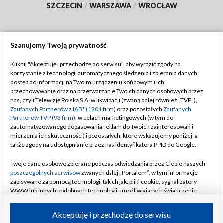
SZCZECIN
/
WARSZAWA
/
WROCŁAW
Szanujemy Twoją prywatność
Dołącz do nas:
Kliknij "Akceptuję i przechodzę do serwisu", aby wyrazić zgody na
korzystanie z technologii automatycznego śledzenia i zbierania danych,
TVP
dostęp do informacji na Twoim urządzeniu końcowym i ich
Abonament TVP
przechowywanie oraz na przetwarzanie Twoich danych osobowych przez
Regulamin TVP
nas, czyli Telewizję Polską S.A. w likwidacji (zwaną dalej również „TVP”),
Emisja w TVP
Zaufanych Partnerów z IAB* (1201 firm)
oraz pozostałych
Zaufanych
Polityka prywatności
Partnerów TVP (93 firm)
, w celach marketingowych (w tym do
Centrum informacji TVP
Moje zgody
zautomatyzowanego dopasowania reklam do Twoich zainteresowań i
mierzenia ich skuteczności) i pozostałych, które wskazujemy poniżej, a
Naziemna Telewizja Cyfrowa
Pomoc
także zgody na udostępnianie przez nas identyfikatora PPID do Google.
Sklep TVP
Biuro reklamy
Twoje dane osobowe zbierane podczas odwiedzania przez Ciebie naszych
Rada Programowa
poszczególnych serwisów
zwanych dalej „Portalem”, w tym informacje
Kontakt
zapisywane za pomocą technologii takich jak: pliki cookie, sygnalizatory
System NOS
WWW lub innych podobnych technologii umożliwiających świadczenie
dopasowanych i bezpiecznych usług, personalizację treści oraz reklam,
Informacje o nadawcy
Kanały
udostępnianie funkcji mediów społecznościowych oraz analizowanie
Akceptuję i przechodzę do serwisu
ruchu w Internecie.
Program dla prasy