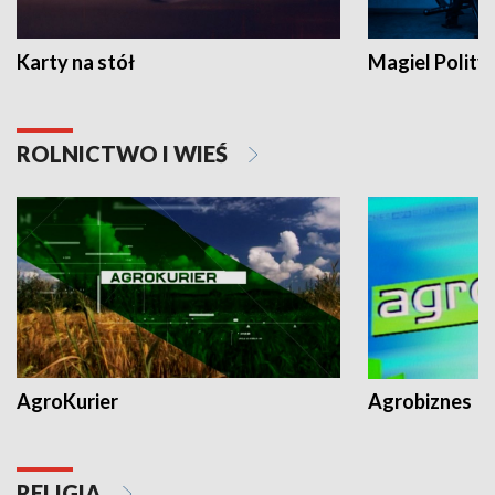
Karty na stół
Magiel Polity
ROLNICTWO I WIEŚ
AgroKurier
Agrobiznes
RELIGIA