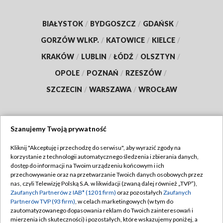
BIAŁYSTOK
/
BYDGOSZCZ
/
GDAŃSK
/
GORZÓW WLKP.
/
KATOWICE
/
KIELCE
/
KRAKÓW
/
LUBLIN
/
ŁÓDŹ
/
OLSZTYN
/
OPOLE
/
POZNAŃ
/
RZESZÓW
/
SZCZECIN
/
WARSZAWA
/
WROCŁAW
Szanujemy Twoją prywatność
Dołącz do nas:
Kliknij "Akceptuję i przechodzę do serwisu", aby wyrazić zgody na
korzystanie z technologii automatycznego śledzenia i zbierania danych,
TVP
dostęp do informacji na Twoim urządzeniu końcowym i ich
Abonament TVP
przechowywanie oraz na przetwarzanie Twoich danych osobowych przez
Regulamin TVP
nas, czyli Telewizję Polską S.A. w likwidacji (zwaną dalej również „TVP”),
Emisja w TVP
Polityka prywatności
Zaufanych Partnerów z IAB* (1201 firm)
oraz pozostałych
Zaufanych
Partnerów TVP (93 firm)
, w celach marketingowych (w tym do
Centrum informacji TVP
Moje zgody
zautomatyzowanego dopasowania reklam do Twoich zainteresowań i
mierzenia ich skuteczności) i pozostałych, które wskazujemy poniżej, a
Naziemna Telewizja Cyfrowa