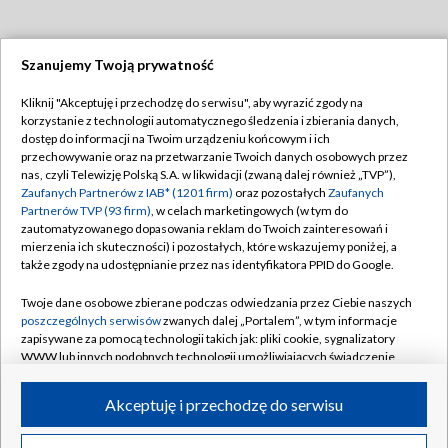
Szanujemy Twoją prywatność
Dołącz do nas:
Kliknij "Akceptuję i przechodzę do serwisu", aby wyrazić zgody na
korzystanie z technologii automatycznego śledzenia i zbierania danych,
TVP
dostęp do informacji na Twoim urządzeniu końcowym i ich
Abonament TVP
przechowywanie oraz na przetwarzanie Twoich danych osobowych przez
Regulamin TVP
nas, czyli Telewizję Polską S.A. w likwidacji (zwaną dalej również „TVP”),
Emisja w TVP
Polityka prywatności
Zaufanych Partnerów z IAB* (1201 firm)
oraz pozostałych
Zaufanych
Partnerów TVP (93 firm)
, w celach marketingowych (w tym do
Centrum informacji TVP
Moje zgody
zautomatyzowanego dopasowania reklam do Twoich zainteresowań i
mierzenia ich skuteczności) i pozostałych, które wskazujemy poniżej, a
Naziemna Telewizja Cyfrowa
Pomoc
także zgody na udostępnianie przez nas identyfikatora PPID do Google.
Sklep TVP
Biuro reklamy
Twoje dane osobowe zbierane podczas odwiedzania przez Ciebie naszych
Rada Programowa
Kontakt
poszczególnych serwisów
zwanych dalej „Portalem”, w tym informacje
zapisywane za pomocą technologii takich jak: pliki cookie, sygnalizatory
System NOS
WWW lub innych podobnych technologii umożliwiających świadczenie
dopasowanych i bezpiecznych usług, personalizację treści oraz reklam,
Informacje o nadawcy
Kanały
udostępnianie funkcji mediów społecznościowych oraz analizowanie
Akceptuję i przechodzę do serwisu
ruchu w Internecie.
Program dla prasy
©2026 Telewizja Polska S.A. w likwidacji
Biuro Reklamy