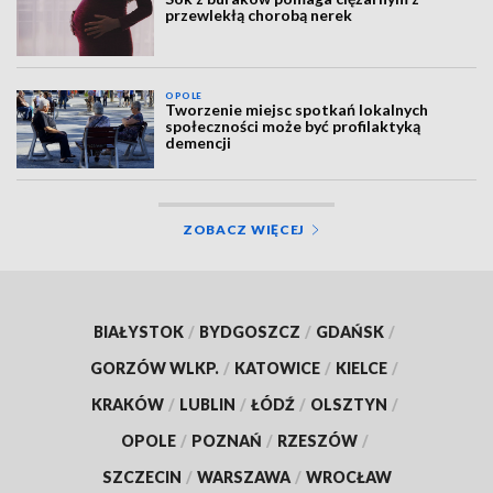
przewlekłą chorobą nerek
OPOLE
Tworzenie miejsc spotkań lokalnych
społeczności może być profilaktyką
demencji
ZOBACZ WIĘCEJ
BIAŁYSTOK
/
BYDGOSZCZ
/
GDAŃSK
/
GORZÓW WLKP.
/
KATOWICE
/
KIELCE
/
KRAKÓW
/
LUBLIN
/
ŁÓDŹ
/
OLSZTYN
/
OPOLE
/
POZNAŃ
/
RZESZÓW
/
SZCZECIN
/
WARSZAWA
/
WROCŁAW