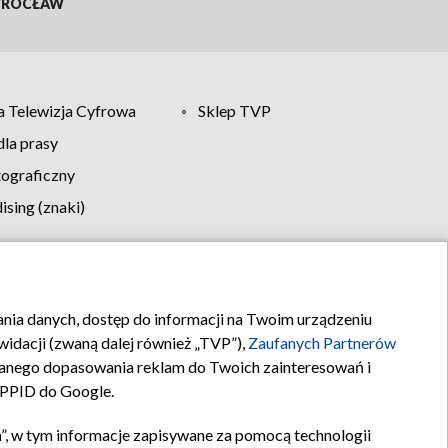
ROCŁAW
 Telewizja Cyfrowa
Sklep TVP
la prasy
tograficzny
sing (znaki)
klamy
Kontakt
rania danych, dostęp do informacji na Twoim urządzeniu
idacji (zwaną dalej również „TVP”),
Zaufanych Partnerów
anego dopasowania reklam do Twoich zainteresowań i
a PPID do Google.
”, w tym informacje zapisywane za pomocą technologii