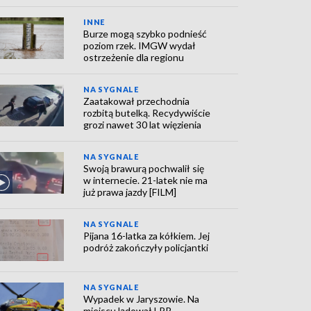
INNE
Burze mogą szybko podnieść
poziom rzek. IMGW wydał
ostrzeżenie dla regionu
NA SYGNALE
Zaatakował przechodnia
rozbitą butelką. Recydywiście
grozi nawet 30 lat więzienia
NA SYGNALE
Swoją brawurą pochwalił się
w internecie. 21-latek nie ma
już prawa jazdy [FILM]
NA SYGNALE
Pijana 16-latka za kółkiem. Jej
podróż zakończyły policjantki
NA SYGNALE
Wypadek w Jaryszowie. Na
miejscu lądował LPR