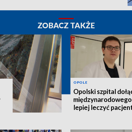
ZOBACZ TAKŻE
OPOLE
Opolski szpital dołą
międzynarodowego 
?
lepiej leczyć pacje
schorzeniem