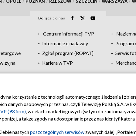
N
/
OPOLE
/
POZNAŃ
/
RZESZÓW
/
SZCZECIN
/
WARSZAWA
/
W
Dołącz do nas:
Centrum informacji TVP
Naziemna
Informacje o nadawcy
Program d
zetargowe
Zgłoś program (ROPAT)
Serwis fo
wizyjna
Kariera w TVP
Merchandi
Polityka prywatności
Moje zgody
Pomoc
Biuro re
ody na korzystanie z technologii automatycznego śledzenia i zbie
 danych osobowych przez nas, czyli Telewizję Polską S.A. w likw
VP (93 firm)
, w celach marketingowych (w tym do zautomatyzow
 poniżej, a także zgody na udostępnianie przez nas identyfikator
Ciebie naszych
poszczególnych serwisów
zwanych dalej „Portalem