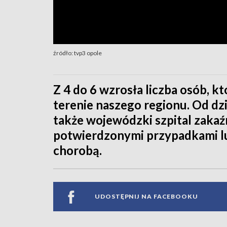
źródło: tvp3 opole
Z 4 do 6 wzrosła liczba osób, 
terenie naszego regionu. Od dz
także wojewódzki szpital zakaźn
potwierdzonymi przypadkami lu
chorobą.
UDOSTĘPNIJ NA FACEBOOKU