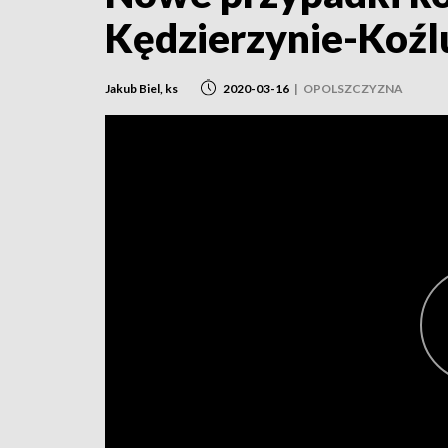
Kędzierzynie-Koźl
Jakub Biel, ks
2020-03-16
|
OPOLSZCZYZNA