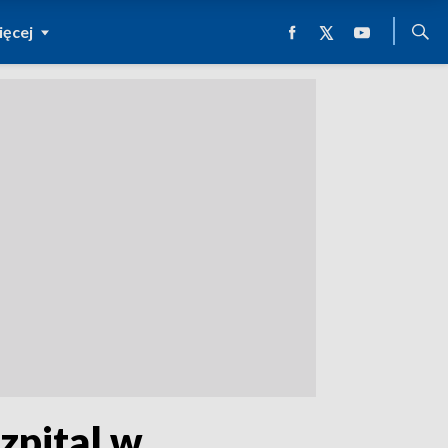
ęcej
zpital w