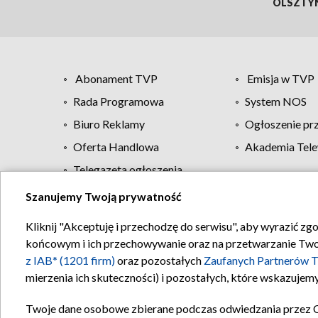
OLSZTY
Abonament TVP
Emisja w TVP
Rada Programowa
System NOS
Biuro Reklamy
Ogłoszenie pr
Oferta Handlowa
Akademia Tele
Telegazeta ogłoszenia
Szanujemy Twoją prywatność
Regulamin TVP
Kliknij "Akceptuję i przechodzę do serwisu", aby wyrazić zg
końcowym i ich przechowywanie oraz na przetwarzanie Twoich
z IAB* (1201 firm)
oraz pozostałych
Zaufanych Partnerów T
mierzenia ich skuteczności) i pozostałych, które wskazujemy
Twoje dane osobowe zbierane podczas odwiedzania przez 