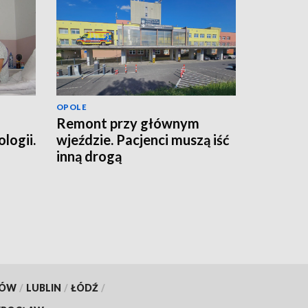
OPOLE
Remont przy głównym
logii.
wjeździe. Pacjenci muszą iść
h
inną drogą
KÓW
/
LUBLIN
/
ŁÓDŹ
/