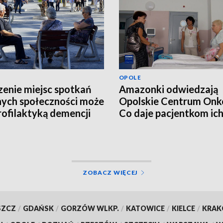
OPOLE
enie miejsc spotkań
Amazonki odwiedzają
nych społeczności może
Opolskie Centrum Onko
rofilaktyką demencji
Co daje pacjentkom ic
wizyta?
ZOBACZ WIĘCEJ
SZCZ
/
GDAŃSK
/
GORZÓW WLKP.
/
KATOWICE
/
KIELCE
/
KRA