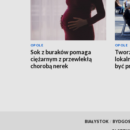
OPOLE
OPOLE
Sok z buraków pomaga
Tworz
ciężarnym z przewlekłą
lokal
chorobą nerek
być p
BIAŁYSTOK
/
BYDGO