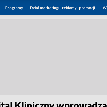
Programy
Dział marketingu, reklamy i promocji
Wi
ital Kliniczny wprowadza