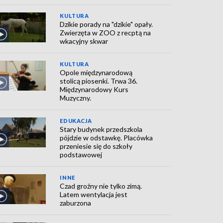
KULTURA
Dzikie porady na "dzikie" opały.
Zwierzęta w ZOO z recptą na
wkacyjny skwar
KULTURA
Opole międzynarodową
stolicą piosenki. Trwa 36.
Międzynarodowy Kurs
Muzyczny.
EDUKACJA
Stary budynek przedszkola
pójdzie w odstawkę. Placówka
przeniesie się do szkoły
podstawowej
INNE
Czad groźny nie tylko zimą.
Latem wentylacja jest
zaburzona