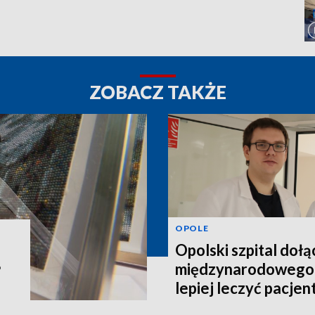
ZOBACZ TAKŻE
OPOLE
Opolski szpital dołą
międzynarodowego 
?
lepiej leczyć pacje
schorzeniem