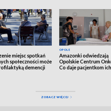
OPOLE
enie miejsc spotkań
Amazonki odwiedzają
nych społeczności może
Opolskie Centrum Onko
rofilaktyką demencji
Co daje pacjentkom ic
wizyta?
ZOBACZ WIĘCEJ