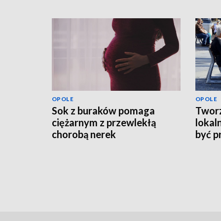
OPOLE
OPOLE
Sok z buraków pomaga
Tworz
ciężarnym z przewlekłą
lokal
chorobą nerek
być p