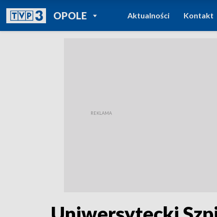
POWRÓT DO
OPOLE
Aktualności
Kontakt
TVP REGIONY
Uniwersytecki Szp