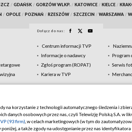
SZCZ
/
GDAŃSK
/
GORZÓW WLKP.
/
KATOWICE
/
KIELCE
/
KRA
N
/
OPOLE
/
POZNAŃ
/
RZESZÓW
/
SZCZECIN
/
WARSZAWA
/
W
Dołącz do nas:
Centrum informacji TVP
Naziemna
Informacje o nadawcy
Program d
zetargowe
Zgłoś program (ROPAT)
Serwis fo
wizyjna
Kariera w TVP
Merchandi
Polityka prywatności
Moje zgody
Pomoc
Biuro re
ody na korzystanie z technologii automatycznego śledzenia i zbie
 danych osobowych przez nas, czyli Telewizję Polską S.A. w likw
VP (93 firm)
, w celach marketingowych (w tym do zautomatyzow
 poniżej, a także zgody na udostępnianie przez nas identyfikator