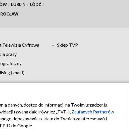
KÓW
/
LUBLIN
/
ŁÓDŹ
/
ROCŁAW
 Telewizja Cyfrowa
Sklep TVP
la prasy
tograficzny
sing (znaki)
klamy
Kontakt
rania danych, dostęp do informacji na Twoim urządzeniu
idacji (zwaną dalej również „TVP”),
Zaufanych Partnerów
anego dopasowania reklam do Twoich zainteresowań i
a PPID do Google.