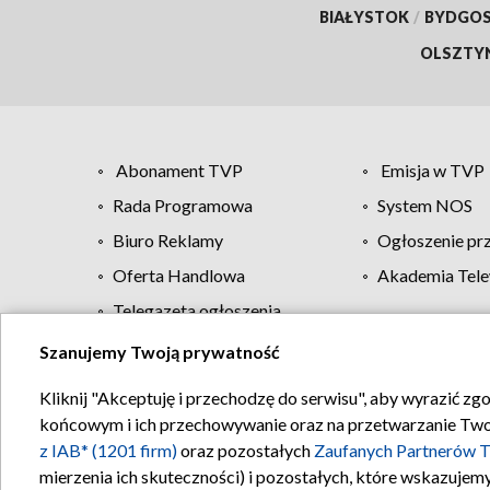
BIAŁYSTOK
/
BYDGO
OLSZTY
Abonament TVP
Emisja w TVP
Rada Programowa
System NOS
Biuro Reklamy
Ogłoszenie pr
Oferta Handlowa
Akademia Tele
Telegazeta ogłoszenia
Szanujemy Twoją prywatność
Regulamin TVP
Kliknij "Akceptuję i przechodzę do serwisu", aby wyrazić zg
końcowym i ich przechowywanie oraz na przetwarzanie Twoich
z IAB* (1201 firm)
oraz pozostałych
Zaufanych Partnerów T
mierzenia ich skuteczności) i pozostałych, które wskazujemy