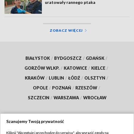
uratowały rannego ptaka
ZOBACZ WIĘCEJ
BIAŁYSTOK
/
BYDGOSZCZ
/
GDAŃSK
/
GORZÓW WLKP.
/
KATOWICE
/
KIELCE
/
KRAKÓW
/
LUBLIN
/
ŁÓDŹ
/
OLSZTYN
/
OPOLE
/
POZNAŃ
/
RZESZÓW
/
SZCZECIN
/
WARSZAWA
/
WROCŁAW
Szanujemy Twoją prywatność
Dołącz do nas:
Kliknij "Akceptuję i przechodzę do serwisu", aby wyrazić zgody na