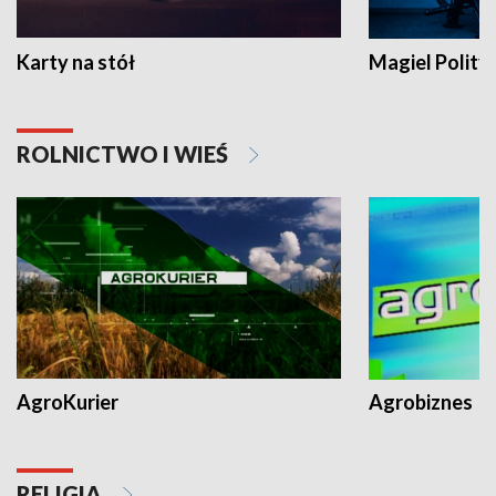
Karty na stół
Magiel Polity
ROLNICTWO I WIEŚ
AgroKurier
Agrobiznes
RELIGIA