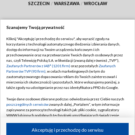
SZCZECIN
/
WARSZAWA
/
WROCŁAW
Szanujemy Twoją prywatność
Dołącz do nas:
Kliknij "Akceptuję i przechodzę do serwisu", aby wyrazić zgody na
korzystanie z technologii automatycznego śledzenia i zbierania danych,
TVP
dostęp do informacji na Twoim urządzeniu końcowym i ich
Abonament TVP
przechowywanie oraz na przetwarzanie Twoich danych osobowych przez
Regulamin TVP
nas, czyli Telewizję Polską S.A. w likwidacji (zwaną dalej również „TVP”),
Emisja w TVP
Zaufanych Partnerów z IAB* (1201 firm)
oraz pozostałych
Zaufanych
Polityka prywatności
Partnerów TVP (93 firm)
, w celach marketingowych (w tym do
Centrum informacji TVP
Moje zgody
zautomatyzowanego dopasowania reklam do Twoich zainteresowań i
mierzenia ich skuteczności) i pozostałych, które wskazujemy poniżej, a
Naziemna Telewizja Cyfrowa
Pomoc
także zgody na udostępnianie przez nas identyfikatora PPID do Google.
Sklep TVP
Biuro reklamy
Twoje dane osobowe zbierane podczas odwiedzania przez Ciebie naszych
Rada Programowa
poszczególnych serwisów
zwanych dalej „Portalem”, w tym informacje
Kontakt
zapisywane za pomocą technologii takich jak: pliki cookie, sygnalizatory
System NOS
WWW lub innych podobnych technologii umożliwiających świadczenie
dopasowanych i bezpiecznych usług, personalizację treści oraz reklam,
Informacje o nadawcy
Kanały
udostępnianie funkcji mediów społecznościowych oraz analizowanie
Akceptuję i przechodzę do serwisu
ruchu w Internecie.
Program dla prasy