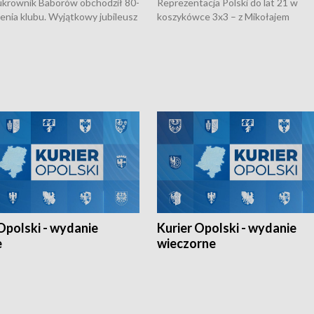
rownik Baborów obchodził 80-
Reprezentacja Polski do lat 21 w
nienia klubu. Wyjątkowy jubileusz
koszykówce 3x3 – z Mikołajem
 na sportowo. W programie
Kowalczykiem z opolskiego AZS-u 
 turnieju eliminacyjnym
składzie - wygrała dwa z trzech tur
h Mistrzostw w siatkówce
w ramach Ligi Narodów. Rywalizacja
 amatorów w Opolu oraz o
odbyła się w węgierskim Szolnok.
lejarza Opole. Zapraszamy!
Opolski - wydanie
Kurier Opolski - wydanie
e
wieczorne