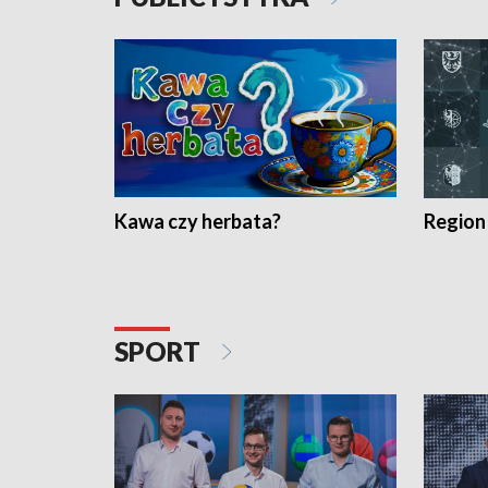
Kawa czy herbata?
Region
SPORT