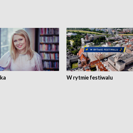
ka
W rytmie festiwalu