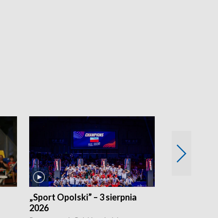
„Sport Opolski” – 3 sierpnia
„Sport Opolsk
2026
Reprezentacja P