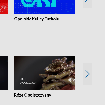
Opolskie Kulisy Futbolu
Złote chwile
sportu
Róże Opolszczyzny
Czas report