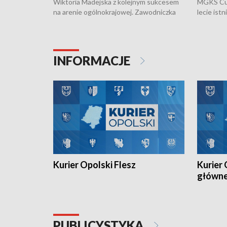
Wiktoria Madejska z kolejnym sukcesem
MGKS Cuk
na arenie ogólnokrajowej. Zawodniczka
lecie ist
Klubu Kolarskiego Ziemia Brzeska
odbył się
została podwójna Mistrzynią Polski
również o
Juniorów Młodszych w kolarstwie
Otwartyc
torowym.
plażowej
INFORMACJE
meczu Ko
Kurier Opolski Flesz
Kurier 
główn
PUBLICYSTYKA