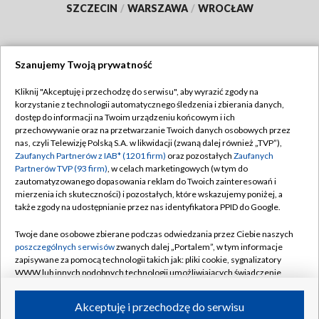
SZCZECIN
/
WARSZAWA
/
WROCŁAW
Szanujemy Twoją prywatność
Dołącz do nas:
Kliknij "Akceptuję i przechodzę do serwisu", aby wyrazić zgody na
korzystanie z technologii automatycznego śledzenia i zbierania danych,
TVP
dostęp do informacji na Twoim urządzeniu końcowym i ich
Abonament TVP
przechowywanie oraz na przetwarzanie Twoich danych osobowych przez
Regulamin TVP
nas, czyli Telewizję Polską S.A. w likwidacji (zwaną dalej również „TVP”),
Emisja w TVP
Zaufanych Partnerów z IAB* (1201 firm)
oraz pozostałych
Zaufanych
Polityka prywatności
Partnerów TVP (93 firm)
, w celach marketingowych (w tym do
Centrum informacji TVP
Moje zgody
zautomatyzowanego dopasowania reklam do Twoich zainteresowań i
mierzenia ich skuteczności) i pozostałych, które wskazujemy poniżej, a
Naziemna Telewizja Cyfrowa
Pomoc
także zgody na udostępnianie przez nas identyfikatora PPID do Google.
Sklep TVP
Biuro reklamy
Twoje dane osobowe zbierane podczas odwiedzania przez Ciebie naszych
Rada Programowa
poszczególnych serwisów
zwanych dalej „Portalem”, w tym informacje
Kontakt
zapisywane za pomocą technologii takich jak: pliki cookie, sygnalizatory
System NOS
WWW lub innych podobnych technologii umożliwiających świadczenie
dopasowanych i bezpiecznych usług, personalizację treści oraz reklam,
Informacje o nadawcy
Kanały
udostępnianie funkcji mediów społecznościowych oraz analizowanie
Akceptuję i przechodzę do serwisu
ruchu w Internecie.
Program dla prasy