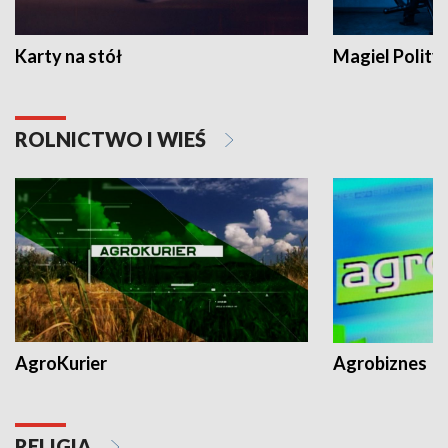
Karty na stół
Magiel Polity
ROLNICTWO I WIEŚ
AgroKurier
Agrobiznes
RELIGIA