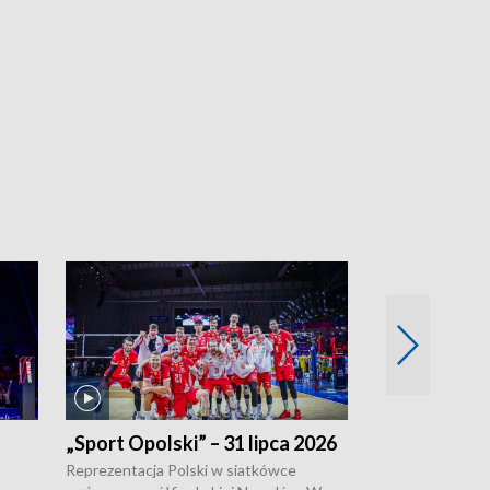
„Sport Opolski” – 31 lipca 2026
„Sport Opolsk
Reprezentacja Polski w siatkówce
W poniedziałek 