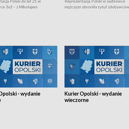
acja Polski do lat 21 w
Reprezentacja Polski w siatkówce
ce 3x3 – z Mikołajem
mężczyzn obroniła tytuł zdobywców 
kiem z opolskiego AZS-u w
Narodów. W finale pokonali Amery
- wygrała dwa z trzech turniejów
po tie-breaku. W meczu nie zabrakł
Ligi Narodów. Rywalizacja
opolskich wątków.
ę w węgierskim Szolnok.
Opolski - wydanie
Kurier Opolski - wydanie
e
wieczorne