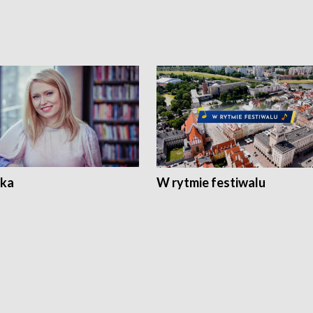
ka
W rytmie festiwalu