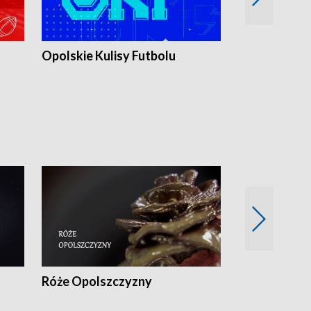
Opolskie Kulisy Futbolu
Złote chwile
sportu
Róże Opolszczyzny
Czas report