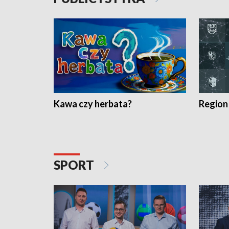
Kawa czy herbata?
Region
SPORT