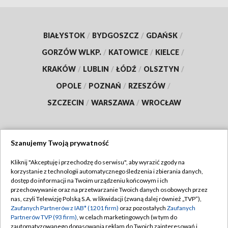
BIAŁYSTOK
/
BYDGOSZCZ
/
GDAŃSK
/
GORZÓW WLKP.
/
KATOWICE
/
KIELCE
/
KRAKÓW
/
LUBLIN
/
ŁÓDŹ
/
OLSZTYN
/
OPOLE
/
POZNAŃ
/
RZESZÓW
/
SZCZECIN
/
WARSZAWA
/
WROCŁAW
Szanujemy Twoją prywatność
Dołącz do nas:
Kliknij "Akceptuję i przechodzę do serwisu", aby wyrazić zgody na
korzystanie z technologii automatycznego śledzenia i zbierania danych,
TVP
dostęp do informacji na Twoim urządzeniu końcowym i ich
Abonament TVP
przechowywanie oraz na przetwarzanie Twoich danych osobowych przez
Regulamin TVP
nas, czyli Telewizję Polską S.A. w likwidacji (zwaną dalej również „TVP”),
Emisja w TVP
Polityka prywatności
Zaufanych Partnerów z IAB* (1201 firm)
oraz pozostałych
Zaufanych
Partnerów TVP (93 firm)
, w celach marketingowych (w tym do
Centrum informacji TVP
Moje zgody
zautomatyzowanego dopasowania reklam do Twoich zainteresowań i