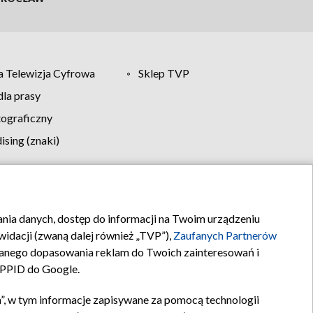
 Telewizja Cyfrowa
Sklep TVP
la prasy
tograficzny
sing (znaki)
klamy
Kontakt
rania danych, dostęp do informacji na Twoim urządzeniu
idacji (zwaną dalej również „TVP”),
Zaufanych Partnerów
anego dopasowania reklam do Twoich zainteresowań i
a PPID do Google.
”, w tym informacje zapisywane za pomocą technologii