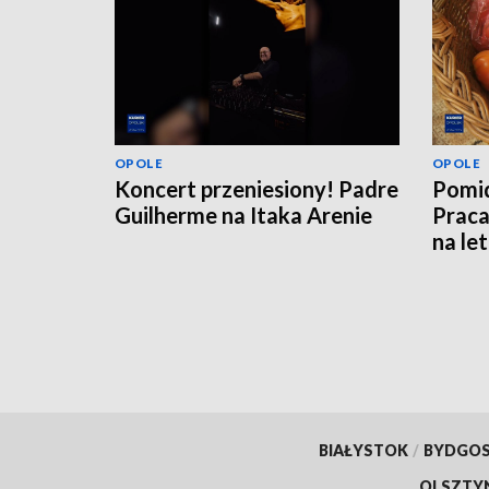
OPOLE
OPOLE
Koncert przeniesiony! Padre
Pomid
Guilherme na Itaka Arenie
Praca
na le
BIAŁYSTOK
/
BYDGO
OLSZTY