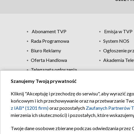
Abonament TVP
Emisja w TVP
Rada Programowa
System NOS
Biuro Reklamy
Ogłoszenie pr
Oferta Handlowa
Akademia Tele
Telegazeta ogłoszenia
Szanujemy Twoją prywatność
Regulamin TVP
Kliknij "Akceptuję i przechodzę do serwisu", aby wyrazić zg
końcowym i ich przechowywanie oraz na przetwarzanie Twoich
z IAB* (1201 firm)
oraz pozostałych
Zaufanych Partnerów T
mierzenia ich skuteczności) i pozostałych, które wskazujemy
Twoje dane osobowe zbierane podczas odwiedzania przez 