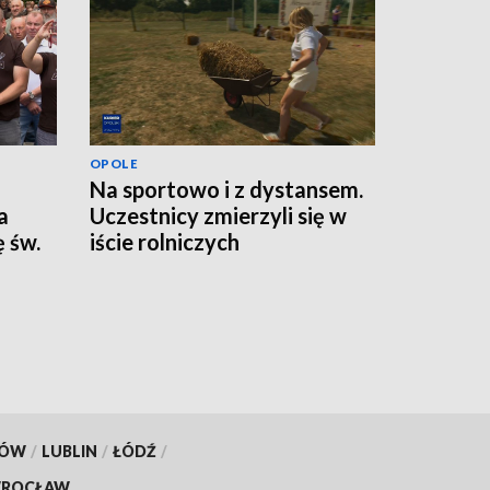
OPOLE
Na sportowo i z dystansem.
a
Uczestnicy zmierzyli się w
 św.
iście rolniczych
konkurencjach
KÓW
/
LUBLIN
/
ŁÓDŹ
/
ROCŁAW