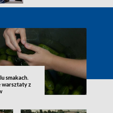
lu smakach.
 warsztaty z
w