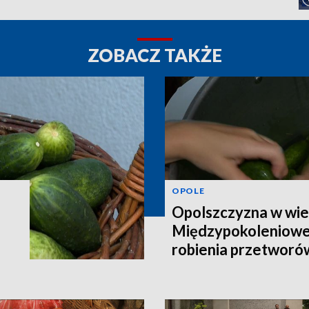
ZOBACZ TAKŻE
OPOLE
Opolszczyzna w wie
Międzypokoleniowe
robienia przetworó