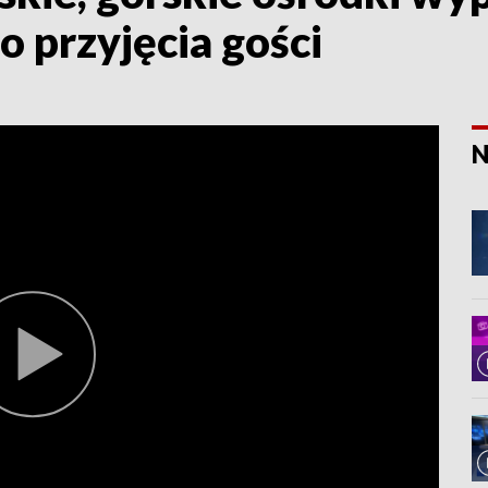
o przyjęcia gości
N