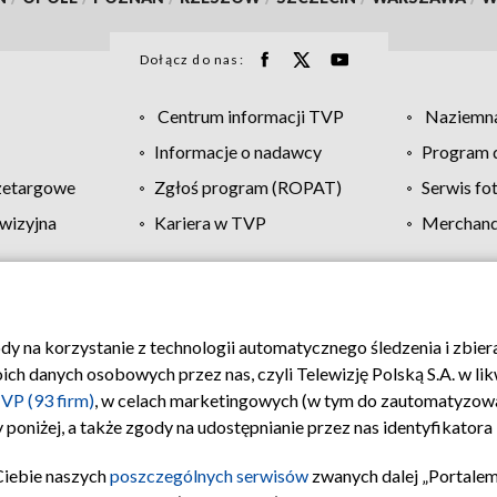
Dołącz do nas:
Centrum informacji TVP
Naziemna
Informacje o nadawcy
Program d
zetargowe
Zgłoś program (ROPAT)
Serwis fo
wizyjna
Kariera w TVP
Merchandi
Polityka prywatności
Moje zgody
Pomoc
Biuro re
ody na korzystanie z technologii automatycznego śledzenia i zbie
 danych osobowych przez nas, czyli Telewizję Polską S.A. w likw
VP (93 firm)
, w celach marketingowych (w tym do zautomatyzow
 poniżej, a także zgody na udostępnianie przez nas identyfikator
Ciebie naszych
poszczególnych serwisów
zwanych dalej „Portalem