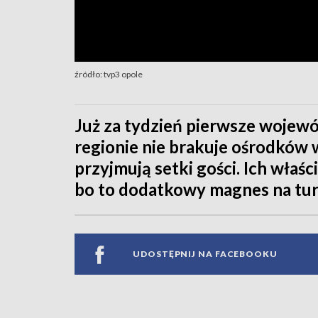
źródło: tvp3 opole
Już za tydzień pierwsze wojew
regionie nie brakuje ośrodków
przyjmują setki gości. Ich właści
bo to dodatkowy magnes na tu
UDOSTĘPNIJ NA FACEBOOKU