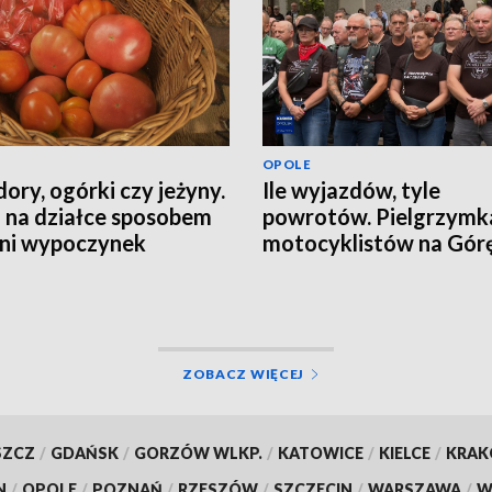
OPOLE
ory, ogórki czy jeżyny.
Ile wyjazdów, tyle
 na działce sposobem
powrotów. Pielgrzymk
tni wypoczynek
motocyklistów na Górę
Anny
ZOBACZ WIĘCEJ
SZCZ
/
GDAŃSK
/
GORZÓW WLKP.
/
KATOWICE
/
KIELCE
/
KRA
N
/
OPOLE
/
POZNAŃ
/
RZESZÓW
/
SZCZECIN
/
WARSZAWA
/
W