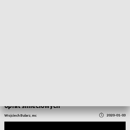
POWRÓT DO
OPOLE
TVP REGIONY
Wojna śmieciowa między miastem a
Remondisem. Możliwa kolejna podwyżka
opłat śmieciowych
2020-01-03
Wojciech Bularz, mc