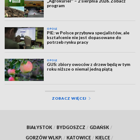
„Agrokurier” – 2 sierpnia 2026. Zobacz
program
OPOLE
PIE: w Polsce przybywa specjalistów, ale
kształcenie nie jest dopasowane do
potrzeb rynku pracy
OPOLE
GUS: zbiory owoców z drzew będą w tym
roku niższe o niemal jedną piątą
ZOBACZ WIĘCEJ
BIAŁYSTOK
/
BYDGOSZCZ
/
GDAŃSK
/
GORZÓW WLKP.
/
KATOWICE
/
KIELCE
/