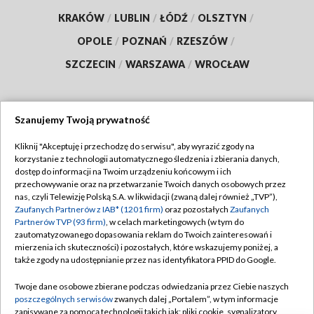
KRAKÓW
/
LUBLIN
/
ŁÓDŹ
/
OLSZTYN
/
OPOLE
/
POZNAŃ
/
RZESZÓW
/
SZCZECIN
/
WARSZAWA
/
WROCŁAW
Szanujemy Twoją prywatność
Dołącz do nas:
Kliknij "Akceptuję i przechodzę do serwisu", aby wyrazić zgody na
korzystanie z technologii automatycznego śledzenia i zbierania danych,
TVP
dostęp do informacji na Twoim urządzeniu końcowym i ich
Abonament TVP
przechowywanie oraz na przetwarzanie Twoich danych osobowych przez
Regulamin TVP
nas, czyli Telewizję Polską S.A. w likwidacji (zwaną dalej również „TVP”),
Emisja w TVP
Polityka prywatności
Zaufanych Partnerów z IAB* (1201 firm)
oraz pozostałych
Zaufanych
Partnerów TVP (93 firm)
, w celach marketingowych (w tym do
Centrum informacji TVP
Moje zgody
zautomatyzowanego dopasowania reklam do Twoich zainteresowań i
mierzenia ich skuteczności) i pozostałych, które wskazujemy poniżej, a
Naziemna Telewizja Cyfrowa
Pomoc
także zgody na udostępnianie przez nas identyfikatora PPID do Google.
Sklep TVP
Biuro reklamy
Twoje dane osobowe zbierane podczas odwiedzania przez Ciebie naszych
Rada Programowa
Kontakt
poszczególnych serwisów
zwanych dalej „Portalem”, w tym informacje
zapisywane za pomocą technologii takich jak: pliki cookie, sygnalizatory