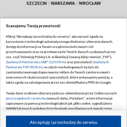
SZCZECIN
/
WARSZAWA
/
WROCŁAW
Szanujemy Twoją prywatność
Dołącz do nas:
Kliknij "Akceptuję i przechodzę do serwisu", aby wyrazić zgody na
korzystanie z technologii automatycznego śledzenia i zbierania danych,
TVP
dostęp do informacji na Twoim urządzeniu końcowym i ich
Abonament TVP
przechowywanie oraz na przetwarzanie Twoich danych osobowych przez
Regulamin TVP
nas, czyli Telewizję Polską S.A. w likwidacji (zwaną dalej również „TVP”),
Emisja w TVP
Zaufanych Partnerów z IAB* (1201 firm)
oraz pozostałych
Zaufanych
Polityka prywatności
Partnerów TVP (93 firm)
, w celach marketingowych (w tym do
Centrum informacji TVP
Moje zgody
zautomatyzowanego dopasowania reklam do Twoich zainteresowań i
mierzenia ich skuteczności) i pozostałych, które wskazujemy poniżej, a
Naziemna Telewizja Cyfrowa
Pomoc
także zgody na udostępnianie przez nas identyfikatora PPID do Google.
Sklep TVP
Biuro reklamy
Twoje dane osobowe zbierane podczas odwiedzania przez Ciebie naszych
Rada Programowa
poszczególnych serwisów
zwanych dalej „Portalem”, w tym informacje
Kontakt
zapisywane za pomocą technologii takich jak: pliki cookie, sygnalizatory
System NOS
WWW lub innych podobnych technologii umożliwiających świadczenie
dopasowanych i bezpiecznych usług, personalizację treści oraz reklam,
Informacje o nadawcy
Kanały
udostępnianie funkcji mediów społecznościowych oraz analizowanie
Akceptuję i przechodzę do serwisu
ruchu w Internecie.
Program dla prasy