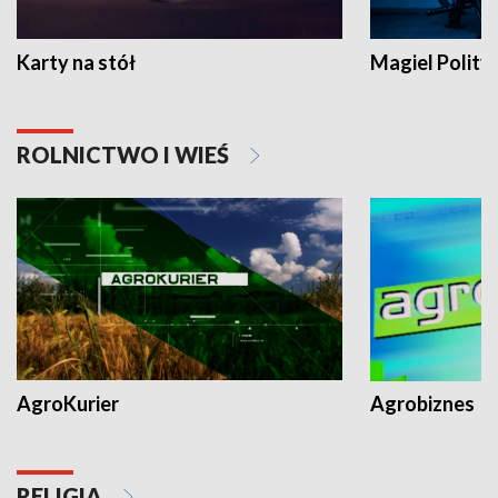
Karty na stół
Magiel Polity
ROLNICTWO I WIEŚ
AgroKurier
Agrobiznes
RELIGIA