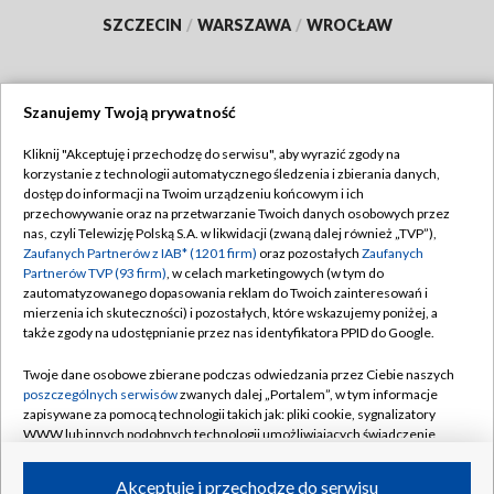
SZCZECIN
/
WARSZAWA
/
WROCŁAW
Szanujemy Twoją prywatność
Dołącz do nas:
Kliknij "Akceptuję i przechodzę do serwisu", aby wyrazić zgody na
korzystanie z technologii automatycznego śledzenia i zbierania danych,
TVP
dostęp do informacji na Twoim urządzeniu końcowym i ich
Abonament TVP
przechowywanie oraz na przetwarzanie Twoich danych osobowych przez
Regulamin TVP
nas, czyli Telewizję Polską S.A. w likwidacji (zwaną dalej również „TVP”),
Emisja w TVP
Polityka prywatności
Zaufanych Partnerów z IAB* (1201 firm)
oraz pozostałych
Zaufanych
Partnerów TVP (93 firm)
, w celach marketingowych (w tym do
Centrum informacji TVP
Moje zgody
zautomatyzowanego dopasowania reklam do Twoich zainteresowań i
mierzenia ich skuteczności) i pozostałych, które wskazujemy poniżej, a
Naziemna Telewizja Cyfrowa
Pomoc
także zgody na udostępnianie przez nas identyfikatora PPID do Google.
Sklep TVP
Biuro reklamy
Twoje dane osobowe zbierane podczas odwiedzania przez Ciebie naszych
Rada Programowa
Kontakt
poszczególnych serwisów
zwanych dalej „Portalem”, w tym informacje
zapisywane za pomocą technologii takich jak: pliki cookie, sygnalizatory
System NOS
WWW lub innych podobnych technologii umożliwiających świadczenie
dopasowanych i bezpiecznych usług, personalizację treści oraz reklam,
Informacje o nadawcy
Kanały
udostępnianie funkcji mediów społecznościowych oraz analizowanie
Akceptuję i przechodzę do serwisu
ruchu w Internecie.