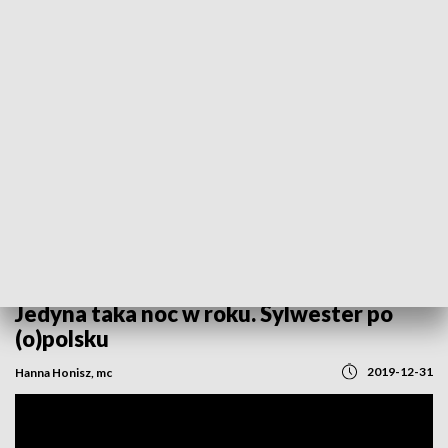
POWRÓT DO
OPOLE
TVP REGIONY
Jedyna taka noc w roku. Sylwester po
(o)polsku
2019-12-31
Hanna Honisz, mc