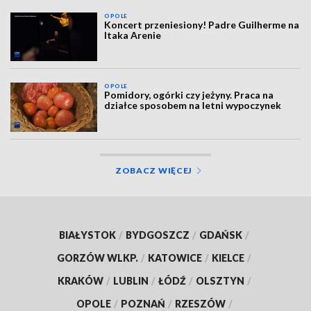
OPOLE
Koncert przeniesiony! Padre Guilherme na
Itaka Arenie
OPOLE
Pomidory, ogórki czy jeżyny. Praca na
działce sposobem na letni wypoczynek
ZOBACZ WIĘCEJ
BIAŁYSTOK
/
BYDGOSZCZ
/
GDAŃSK
/
GORZÓW WLKP.
/
KATOWICE
/
KIELCE
/
KRAKÓW
/
LUBLIN
/
ŁÓDŹ
/
OLSZTYN
/
OPOLE
/
POZNAŃ
/
RZESZÓW
/