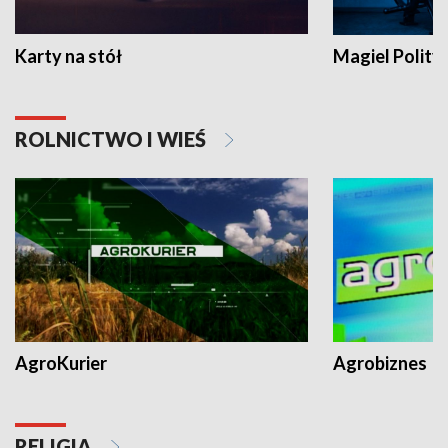
Karty na stół
Magiel Polity
ROLNICTWO I WIEŚ
AgroKurier
Agrobiznes
RELIGIA