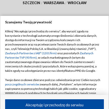
SZCZECIN
/
WARSZAWA
/
WROCŁAW
Szanujemy Twoją prywatność
Dołącz do nas:
Kliknij "Akceptuję i przechodzę do serwisu", aby wyrazić zgody na
korzystanie z technologii automatycznego śledzenia i zbierania danych,
TVP
dostęp do informacji na Twoim urządzeniu końcowym i ich
Abonament TVP
przechowywanie oraz na przetwarzanie Twoich danych osobowych przez
Regulamin TVP
nas, czyli Telewizję Polską S.A. w likwidacji (zwaną dalej również „TVP”),
Emisja w TVP
Zaufanych Partnerów z IAB* (1201 firm)
oraz pozostałych
Zaufanych
Polityka prywatności
Partnerów TVP (93 firm)
, w celach marketingowych (w tym do
Centrum informacji TVP
Moje zgody
zautomatyzowanego dopasowania reklam do Twoich zainteresowań i
mierzenia ich skuteczności) i pozostałych, które wskazujemy poniżej, a
Naziemna Telewizja Cyfrowa
Pomoc
także zgody na udostępnianie przez nas identyfikatora PPID do Google.
Sklep TVP
Biuro reklamy
Twoje dane osobowe zbierane podczas odwiedzania przez Ciebie naszych
Rada Programowa
poszczególnych serwisów
zwanych dalej „Portalem”, w tym informacje
Kontakt
zapisywane za pomocą technologii takich jak: pliki cookie, sygnalizatory
System NOS
WWW lub innych podobnych technologii umożliwiających świadczenie
dopasowanych i bezpiecznych usług, personalizację treści oraz reklam,
Informacje o nadawcy
Kanały
udostępnianie funkcji mediów społecznościowych oraz analizowanie
Akceptuję i przechodzę do serwisu
ruchu w Internecie.
Program dla prasy