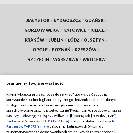
BIAŁYSTOK
/
BYDGOSZCZ
/
GDAŃSK
/
GORZÓW WLKP.
/
KATOWICE
/
KIELCE
/
KRAKÓW
/
LUBLIN
/
ŁÓDŹ
/
OLSZTYN
/
OPOLE
/
POZNAŃ
/
RZESZÓW
/
SZCZECIN
/
WARSZAWA
/
WROCŁAW
Szanujemy Twoją prywatność
Dołącz do nas:
Kliknij "Akceptuję i przechodzę do serwisu", aby wyrazić zgody na
korzystanie z technologii automatycznego śledzenia i zbierania danych,
TVP
dostęp do informacji na Twoim urządzeniu końcowym i ich
Abonament TVP
przechowywanie oraz na przetwarzanie Twoich danych osobowych przez
Regulamin TVP
nas, czyli Telewizję Polską S.A. w likwidacji (zwaną dalej również „TVP”),
Emisja w TVP
Zaufanych Partnerów z IAB* (1201 firm)
oraz pozostałych
Zaufanych
Polityka prywatności
Partnerów TVP (93 firm)
, w celach marketingowych (w tym do
Centrum informacji TVP
Moje zgody
zautomatyzowanego dopasowania reklam do Twoich zainteresowań i