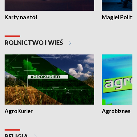
Karty na stół
Magiel Polity
ROLNICTWO I WIEŚ
AgroKurier
Agrobiznes
RELIGIA