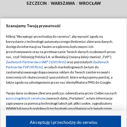
SZCZECIN
/
WARSZAWA
/
WROCŁAW
Szanujemy Twoją prywatność
Dołącz do nas:
Kliknij "Akceptuję i przechodzę do serwisu", aby wyrazić zgody na
korzystanie z technologii automatycznego śledzenia i zbierania danych,
TVP
dostęp do informacji na Twoim urządzeniu końcowym i ich
Abonament TVP
przechowywanie oraz na przetwarzanie Twoich danych osobowych przez
Regulamin TVP
nas, czyli Telewizję Polską S.A. w likwidacji (zwaną dalej również „TVP”),
Emisja w TVP
Zaufanych Partnerów z IAB* (1201 firm)
oraz pozostałych
Zaufanych
Polityka prywatności
Partnerów TVP (93 firm)
, w celach marketingowych (w tym do
Centrum informacji TVP
Moje zgody
zautomatyzowanego dopasowania reklam do Twoich zainteresowań i
mierzenia ich skuteczności) i pozostałych, które wskazujemy poniżej, a
Naziemna Telewizja Cyfrowa
Pomoc
także zgody na udostępnianie przez nas identyfikatora PPID do Google.
Sklep TVP
Biuro reklamy
Twoje dane osobowe zbierane podczas odwiedzania przez Ciebie naszych
Rada Programowa
poszczególnych serwisów
zwanych dalej „Portalem”, w tym informacje
Kontakt
zapisywane za pomocą technologii takich jak: pliki cookie, sygnalizatory
System NOS
WWW lub innych podobnych technologii umożliwiających świadczenie
dopasowanych i bezpiecznych usług, personalizację treści oraz reklam,
Informacje o nadawcy
Kanały
udostępnianie funkcji mediów społecznościowych oraz analizowanie
Akceptuję i przechodzę do serwisu
ruchu w Internecie.
Program dla prasy