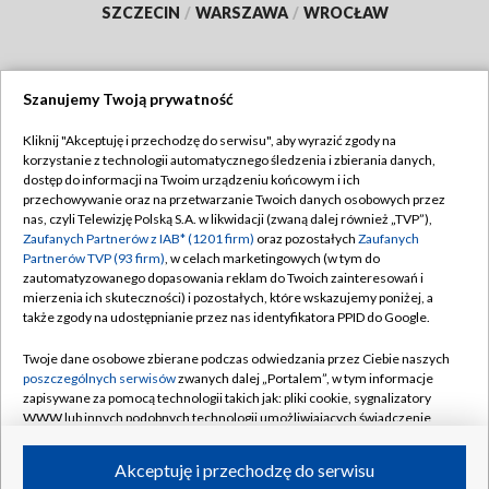
SZCZECIN
/
WARSZAWA
/
WROCŁAW
Szanujemy Twoją prywatność
Dołącz do nas:
Kliknij "Akceptuję i przechodzę do serwisu", aby wyrazić zgody na
korzystanie z technologii automatycznego śledzenia i zbierania danych,
TVP
dostęp do informacji na Twoim urządzeniu końcowym i ich
Abonament TVP
przechowywanie oraz na przetwarzanie Twoich danych osobowych przez
Regulamin TVP
nas, czyli Telewizję Polską S.A. w likwidacji (zwaną dalej również „TVP”),
Emisja w TVP
Zaufanych Partnerów z IAB* (1201 firm)
oraz pozostałych
Zaufanych
Polityka prywatności
Partnerów TVP (93 firm)
, w celach marketingowych (w tym do
Centrum informacji TVP
Moje zgody
zautomatyzowanego dopasowania reklam do Twoich zainteresowań i
mierzenia ich skuteczności) i pozostałych, które wskazujemy poniżej, a
Naziemna Telewizja Cyfrowa
Pomoc
także zgody na udostępnianie przez nas identyfikatora PPID do Google.
Sklep TVP
Biuro reklamy
Twoje dane osobowe zbierane podczas odwiedzania przez Ciebie naszych
Rada Programowa
poszczególnych serwisów
zwanych dalej „Portalem”, w tym informacje
Kontakt
zapisywane za pomocą technologii takich jak: pliki cookie, sygnalizatory
System NOS
WWW lub innych podobnych technologii umożliwiających świadczenie
dopasowanych i bezpiecznych usług, personalizację treści oraz reklam,
Informacje o nadawcy
Kanały
udostępnianie funkcji mediów społecznościowych oraz analizowanie
Akceptuję i przechodzę do serwisu
ruchu w Internecie.
Program dla prasy