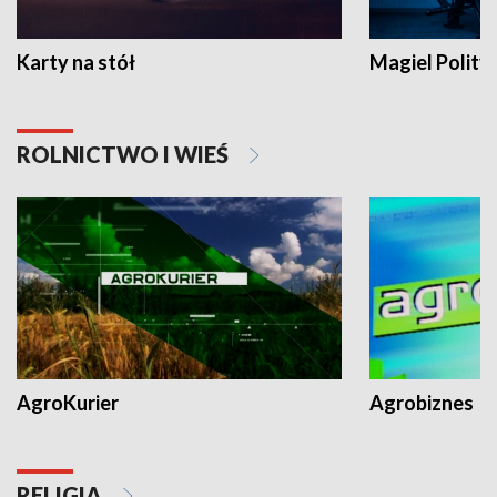
Karty na stół
Magiel Polity
ROLNICTWO I WIEŚ
AgroKurier
Agrobiznes
RELIGIA