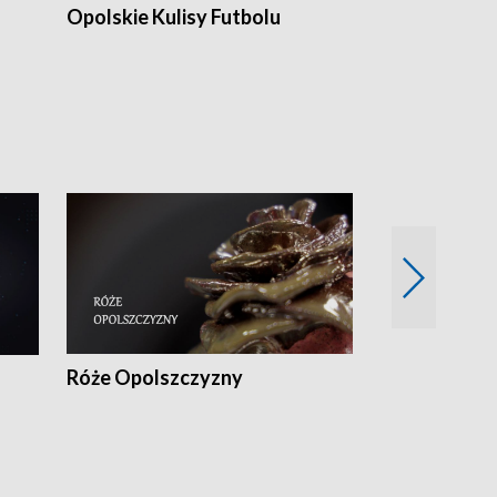
Opolskie Kulisy Futbolu
Złote chwile
sportu
Róże Opolszczyzny
Czas report