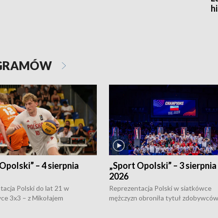
h
OGRAMÓW
Opolski” – 4 sierpnia
„Sport Opolski” – 3 sierpnia
2026
acja Polski do lat 21 w
Reprezentacja Polski w siatkówce
ce 3x3 – z Mikołajem
mężczyzn obroniła tytuł zdobywców 
kiem z opolskiego AZS-u w
Narodów. W finale pokonali Amery
- wygrała dwa z trzech turniejów
po tie-breaku. W meczu nie zabrakł