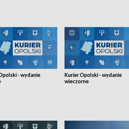
Ligi Narodów. Rywalizacja
opolskich wątków.
ę w węgierskim Szolnok.
Opolski - wydanie
Kurier Opolski - wydanie
e
wieczorne