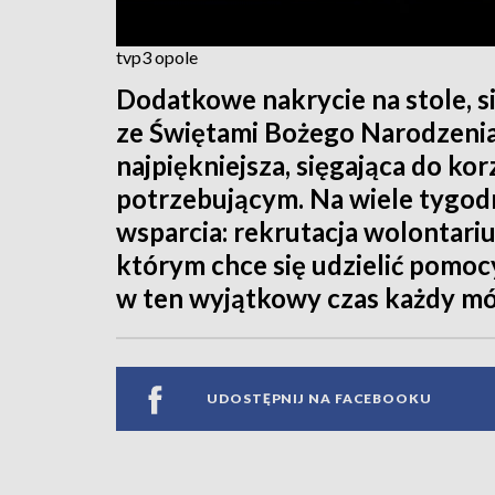
tvp3 opole
Dodatkowe nakrycie na stole, s
ze Świętami Bożego Narodzenia 
najpiękniejsza, sięgająca do ko
potrzebującym. Na wiele tygodn
wsparcia: rekrutacja wolontariu
którym chce się udzielić pomocy
w ten wyjątkowy czas każdy mó
UDOSTĘPNIJ NA FACEBOOKU