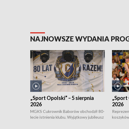
NAJNOWSZE WYDANIA PR
„Sport Opolski” – 5 sierpnia
„Sport 
2026
2026
MGKS Cukrownik Baborów obchodził 80-
Reprezent
lecie istnienia klubu. Wyjątkowy jubileusz
koszyków
odbył się na sportowo. W programie
Kowalczy
również o turnieju eliminacyjnym
składzie 