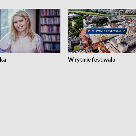
ka
W rytmie festiwalu