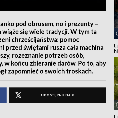
ianko pod obrusem, no i prezenty –
wiąże się wiele tradycji. W tym ta
rzeni chrześcijaństwa: pomoc
L
i przed świętami rusza cała machina
h
szy, rozeznanie potrzeb osób,
, w końcu zbieranie darów. Po to, aby
gł zapomnieć o swoich troskach.
UDOSTĘPNIJ NA X
L