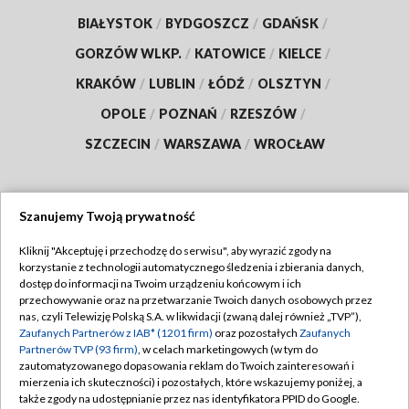
BIAŁYSTOK
/
BYDGOSZCZ
/
GDAŃSK
/
GORZÓW WLKP.
/
KATOWICE
/
KIELCE
/
KRAKÓW
/
LUBLIN
/
ŁÓDŹ
/
OLSZTYN
/
OPOLE
/
POZNAŃ
/
RZESZÓW
/
SZCZECIN
/
WARSZAWA
/
WROCŁAW
Szanujemy Twoją prywatność
Dołącz do nas:
Kliknij "Akceptuję i przechodzę do serwisu", aby wyrazić zgody na
korzystanie z technologii automatycznego śledzenia i zbierania danych,
TVP
dostęp do informacji na Twoim urządzeniu końcowym i ich
Abonament TVP
przechowywanie oraz na przetwarzanie Twoich danych osobowych przez
Regulamin TVP
nas, czyli Telewizję Polską S.A. w likwidacji (zwaną dalej również „TVP”),
Emisja w TVP
Polityka prywatności
Zaufanych Partnerów z IAB* (1201 firm)
oraz pozostałych
Zaufanych
Partnerów TVP (93 firm)
, w celach marketingowych (w tym do
Centrum informacji TVP
Moje zgody
zautomatyzowanego dopasowania reklam do Twoich zainteresowań i
mierzenia ich skuteczności) i pozostałych, które wskazujemy poniżej, a
Naziemna Telewizja Cyfrowa
Pomoc
także zgody na udostępnianie przez nas identyfikatora PPID do Google.