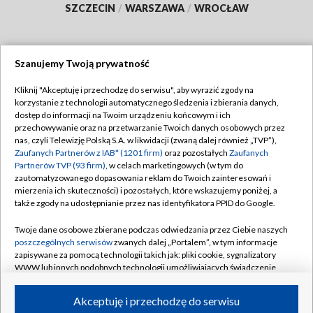
SZCZECIN
/
WARSZAWA
/
WROCŁAW
Szanujemy Twoją prywatność
Dołącz do nas:
Kliknij "Akceptuję i przechodzę do serwisu", aby wyrazić zgody na
korzystanie z technologii automatycznego śledzenia i zbierania danych,
TVP
dostęp do informacji na Twoim urządzeniu końcowym i ich
Abonament TVP
przechowywanie oraz na przetwarzanie Twoich danych osobowych przez
Regulamin TVP
nas, czyli Telewizję Polską S.A. w likwidacji (zwaną dalej również „TVP”),
Emisja w TVP
Zaufanych Partnerów z IAB* (1201 firm)
oraz pozostałych
Zaufanych
Polityka prywatności
Partnerów TVP (93 firm)
, w celach marketingowych (w tym do
Centrum informacji TVP
Moje zgody
zautomatyzowanego dopasowania reklam do Twoich zainteresowań i
mierzenia ich skuteczności) i pozostałych, które wskazujemy poniżej, a
Naziemna Telewizja Cyfrowa
Pomoc
także zgody na udostępnianie przez nas identyfikatora PPID do Google.
Sklep TVP
Biuro reklamy
Twoje dane osobowe zbierane podczas odwiedzania przez Ciebie naszych
Rada Programowa
poszczególnych serwisów
zwanych dalej „Portalem”, w tym informacje
Kontakt
zapisywane za pomocą technologii takich jak: pliki cookie, sygnalizatory
System NOS
WWW lub innych podobnych technologii umożliwiających świadczenie
dopasowanych i bezpiecznych usług, personalizację treści oraz reklam,
Informacje o nadawcy
Kanały
udostępnianie funkcji mediów społecznościowych oraz analizowanie
Akceptuję i przechodzę do serwisu
ruchu w Internecie.
Program dla prasy