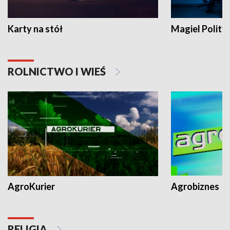
Karty na stół
Magiel Polity
ROLNICTWO I WIEŚ
AgroKurier
Agrobiznes
RELIGIA