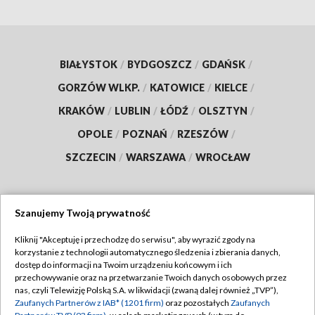
BIAŁYSTOK
/
BYDGOSZCZ
/
GDAŃSK
/
GORZÓW WLKP.
/
KATOWICE
/
KIELCE
/
KRAKÓW
/
LUBLIN
/
ŁÓDŹ
/
OLSZTYN
/
OPOLE
/
POZNAŃ
/
RZESZÓW
/
SZCZECIN
/
WARSZAWA
/
WROCŁAW
Szanujemy Twoją prywatność
Dołącz do nas:
Kliknij "Akceptuję i przechodzę do serwisu", aby wyrazić zgody na
korzystanie z technologii automatycznego śledzenia i zbierania danych,
TVP
dostęp do informacji na Twoim urządzeniu końcowym i ich
Abonament TVP
przechowywanie oraz na przetwarzanie Twoich danych osobowych przez
Regulamin TVP
nas, czyli Telewizję Polską S.A. w likwidacji (zwaną dalej również „TVP”),
Emisja w TVP
Zaufanych Partnerów z IAB* (1201 firm)
oraz pozostałych
Zaufanych
Polityka prywatności