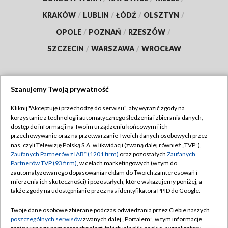
KRAKÓW
/
LUBLIN
/
ŁÓDŹ
/
OLSZTYN
/
OPOLE
/
POZNAŃ
/
RZESZÓW
/
SZCZECIN
/
WARSZAWA
/
WROCŁAW
Szanujemy Twoją prywatność
Dołącz do nas:
Kliknij "Akceptuję i przechodzę do serwisu", aby wyrazić zgody na
korzystanie z technologii automatycznego śledzenia i zbierania danych,
TVP
dostęp do informacji na Twoim urządzeniu końcowym i ich
Abonament TVP
przechowywanie oraz na przetwarzanie Twoich danych osobowych przez
Regulamin TVP
nas, czyli Telewizję Polską S.A. w likwidacji (zwaną dalej również „TVP”),
Emisja w TVP
Polityka prywatności
Zaufanych Partnerów z IAB* (1201 firm)
oraz pozostałych
Zaufanych
Partnerów TVP (93 firm)
, w celach marketingowych (w tym do
Centrum informacji TVP
Moje zgody
zautomatyzowanego dopasowania reklam do Twoich zainteresowań i
mierzenia ich skuteczności) i pozostałych, które wskazujemy poniżej, a
Naziemna Telewizja Cyfrowa
Pomoc
także zgody na udostępnianie przez nas identyfikatora PPID do Google.
Sklep TVP
Biuro reklamy
Twoje dane osobowe zbierane podczas odwiedzania przez Ciebie naszych
Rada Programowa
Kontakt
poszczególnych serwisów
zwanych dalej „Portalem”, w tym informacje