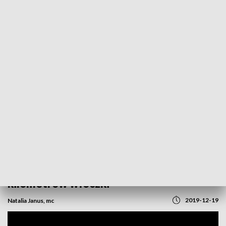
POWRÓT DO
OPOLE
TVP REGIONY
Zimę wzięły w swoje ręce. Mieszkanki
Komprachcic „ulepiły” bałwana z
kilometrów włóczki
2019-12-19
Natalia Janus, mc