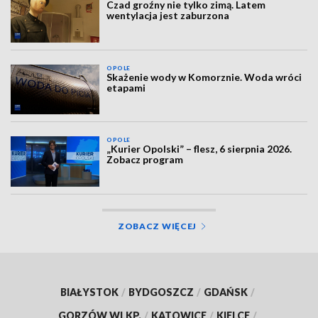
Czad groźny nie tylko zimą. Latem
wentylacja jest zaburzona
OPOLE
Skażenie wody w Komorznie. Woda wróci
etapami
OPOLE
„Kurier Opolski” – flesz, 6 sierpnia 2026.
Zobacz program
ZOBACZ WIĘCEJ
BIAŁYSTOK
/
BYDGOSZCZ
/
GDAŃSK
/
GORZÓW WLKP.
/
KATOWICE
/
KIELCE
/