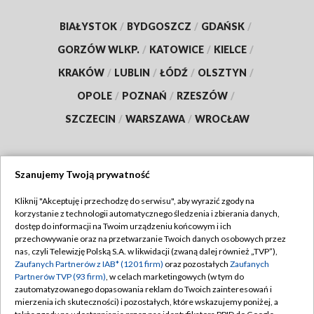
BIAŁYSTOK
/
BYDGOSZCZ
/
GDAŃSK
/
GORZÓW WLKP.
/
KATOWICE
/
KIELCE
/
KRAKÓW
/
LUBLIN
/
ŁÓDŹ
/
OLSZTYN
/
OPOLE
/
POZNAŃ
/
RZESZÓW
/
SZCZECIN
/
WARSZAWA
/
WROCŁAW
Szanujemy Twoją prywatność
Dołącz do nas:
Kliknij "Akceptuję i przechodzę do serwisu", aby wyrazić zgody na
korzystanie z technologii automatycznego śledzenia i zbierania danych,
TVP
dostęp do informacji na Twoim urządzeniu końcowym i ich
Abonament TVP
przechowywanie oraz na przetwarzanie Twoich danych osobowych przez
Regulamin TVP
nas, czyli Telewizję Polską S.A. w likwidacji (zwaną dalej również „TVP”),
Emisja w TVP
Zaufanych Partnerów z IAB* (1201 firm)
oraz pozostałych
Zaufanych
Polityka prywatności
Partnerów TVP (93 firm)
, w celach marketingowych (w tym do
Centrum informacji TVP
Moje zgody
zautomatyzowanego dopasowania reklam do Twoich zainteresowań i
mierzenia ich skuteczności) i pozostałych, które wskazujemy poniżej, a
Naziemna Telewizja Cyfrowa
Pomoc