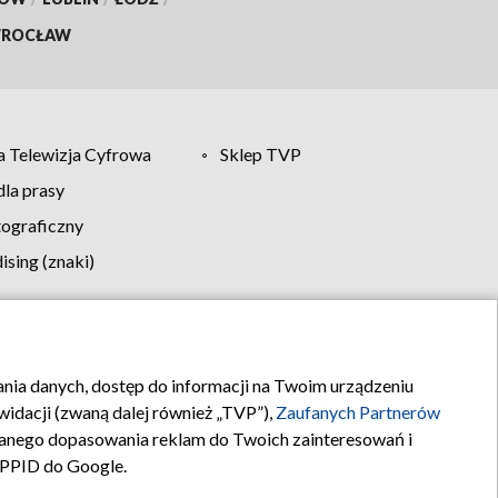
ROCŁAW
 Telewizja Cyfrowa
Sklep TVP
la prasy
tograficzny
sing (znaki)
klamy
Kontakt
rania danych, dostęp do informacji na Twoim urządzeniu
idacji (zwaną dalej również „TVP”),
Zaufanych Partnerów
anego dopasowania reklam do Twoich zainteresowań i
a PPID do Google.