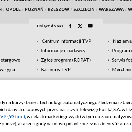
N
/
OPOLE
/
POZNAŃ
/
RZESZÓW
/
SZCZECIN
/
WARSZAWA
/
W
Dołącz do nas:
Centrum informacji TVP
Naziemna
Informacje o nadawcy
Program d
zetargowe
Zgłoś program (ROPAT)
Serwis fo
wizyjna
Kariera w TVP
Merchandi
Polityka prywatności
Moje zgody
Pomoc
Biuro re
ody na korzystanie z technologii automatycznego śledzenia i zbie
 danych osobowych przez nas, czyli Telewizję Polską S.A. w likw
VP (93 firm)
, w celach marketingowych (w tym do zautomatyzow
 poniżej, a także zgody na udostępnianie przez nas identyfikator