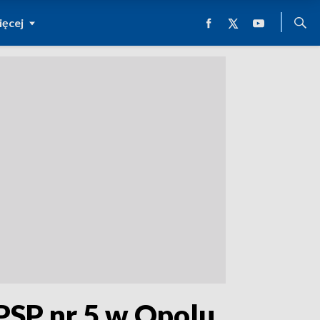
ęcej
PSP nr 5 w Opolu