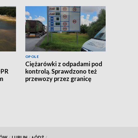
OPOLE
Ciężarówki z odpadami pod
OPR
kontrolą. Sprawdzono też
ym
przewozy przez granicę
KÓW
/
LUBLIN
/
ŁÓDŹ
/