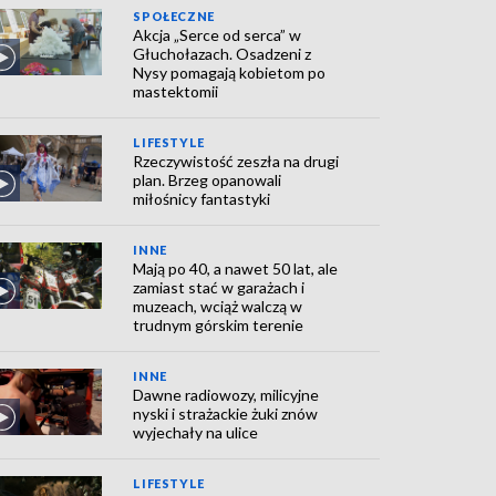
SPOŁECZNE
Akcja „Serce od serca” w
Głuchołazach. Osadzeni z
Nysy pomagają kobietom po
mastektomii
LIFESTYLE
Rzeczywistość zeszła na drugi
plan. Brzeg opanowali
miłośnicy fantastyki
INNE
Mają po 40, a nawet 50 lat, ale
zamiast stać w garażach i
muzeach, wciąż walczą w
trudnym górskim terenie
INNE
Dawne radiowozy, milicyjne
nyski i strażackie żuki znów
wyjechały na ulice
LIFESTYLE