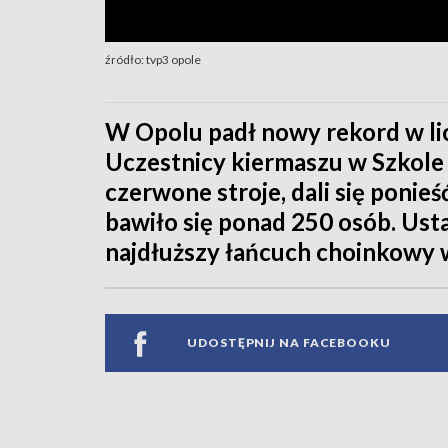
źródło: tvp3 opole
W Opolu padł nowy rekord w li
Uczestnicy kiermaszu w Szkole
czerwone stroje, dali się ponie
bawiło się ponad 250 osób. Us
najdłuższy łańcuch choinkowy w
UDOSTĘPNIJ NA FACEBOOKU