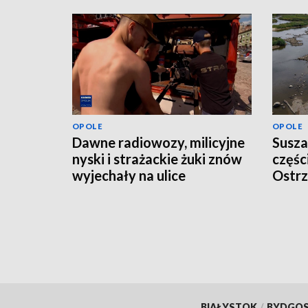
OPOLE
OPOLE
Dawne radiowozy, milicyjne
Susza
nyski i strażackie żuki znów
częśc
wyjechały na ulice
Ostrz
odwo
BIAŁYSTOK
/
BYDGO