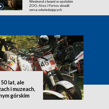
Weekend z lwami w opolskim
ZOO. Atos i Portos skradli
serca odwiedzających
50 lat, ale
żach i muzeach,
dnym górskim