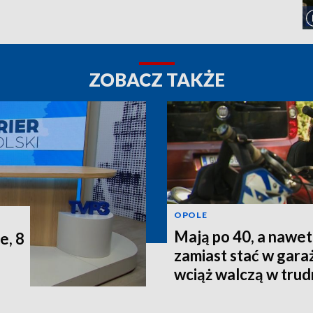
ZOBACZ TAKŻE
OPOLE
Mają po 40, a nawet 
e, 8
zamiast stać w gara
wciąż walczą w tru
terenie