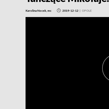
Karolina Nocek, mc
2019-12-12
|
OPOLE