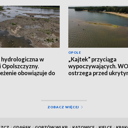
OPOLE
 hydrologiczna w
„Kajtek” przyciąga
i Opolszczyzny.
wypoczywających. W
eżenie obowiązuje do
ostrzega przed ukryt
łania
ryzykiem
ZOBACZ WIĘCEJ
SZCZ
/
GDAŃSK
/
GORZÓW WLKP.
/
KATOWICE
/
KIELCE
/
KRA