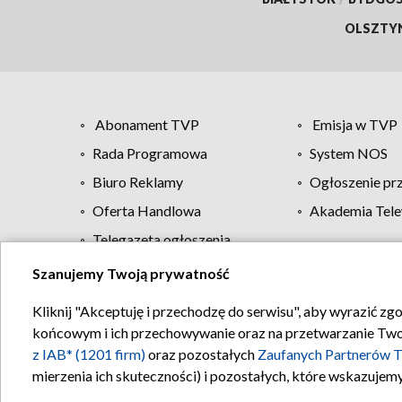
OLSZTY
Abonament TVP
Emisja w TVP
Rada Programowa
System NOS
Biuro Reklamy
Ogłoszenie pr
Oferta Handlowa
Akademia Tele
Telegazeta ogłoszenia
Szanujemy Twoją prywatność
Regulamin TVP
Kliknij "Akceptuję i przechodzę do serwisu", aby wyrazić zg
końcowym i ich przechowywanie oraz na przetwarzanie Twoich
z IAB* (1201 firm)
oraz pozostałych
Zaufanych Partnerów T
mierzenia ich skuteczności) i pozostałych, które wskazujemy