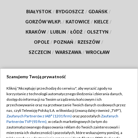
BIAŁYSTOK
/
BYDGOSZCZ
/
GDAŃSK
/
GORZÓW WLKP.
/
KATOWICE
/
KIELCE
/
KRAKÓW
/
LUBLIN
/
ŁÓDŹ
/
OLSZTYN
/
OPOLE
/
POZNAŃ
/
RZESZÓW
/
SZCZECIN
/
WARSZAWA
/
WROCŁAW
Szanujemy Twoją prywatność
Dołącz do nas:
Kliknij "Akceptuję i przechodzę do serwisu", aby wyrazić zgody na
korzystanie z technologii automatycznego śledzenia i zbierania danych,
TVP
dostęp do informacji na Twoim urządzeniu końcowym i ich
Abonament TVP
przechowywanie oraz na przetwarzanie Twoich danych osobowych przez
Regulamin TVP
nas, czyli Telewizję Polską S.A. w likwidacji (zwaną dalej również „TVP”),
Emisja w TVP
Zaufanych Partnerów z IAB* (1201 firm)
oraz pozostałych
Zaufanych
Polityka prywatności
Partnerów TVP (93 firm)
, w celach marketingowych (w tym do
Centrum informacji TVP
Moje zgody
zautomatyzowanego dopasowania reklam do Twoich zainteresowań i
mierzenia ich skuteczności) i pozostałych, które wskazujemy poniżej, a
Naziemna Telewizja Cyfrowa
Pomoc