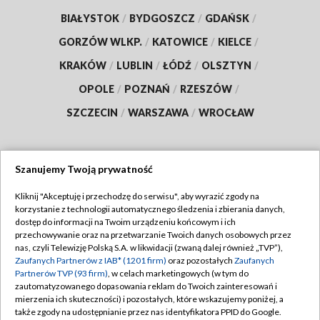
BIAŁYSTOK
/
BYDGOSZCZ
/
GDAŃSK
/
GORZÓW WLKP.
/
KATOWICE
/
KIELCE
/
KRAKÓW
/
LUBLIN
/
ŁÓDŹ
/
OLSZTYN
/
OPOLE
/
POZNAŃ
/
RZESZÓW
/
SZCZECIN
/
WARSZAWA
/
WROCŁAW
Szanujemy Twoją prywatność
Dołącz do nas:
Kliknij "Akceptuję i przechodzę do serwisu", aby wyrazić zgody na
korzystanie z technologii automatycznego śledzenia i zbierania danych,
TVP
dostęp do informacji na Twoim urządzeniu końcowym i ich
Abonament TVP
przechowywanie oraz na przetwarzanie Twoich danych osobowych przez
Regulamin TVP
nas, czyli Telewizję Polską S.A. w likwidacji (zwaną dalej również „TVP”),
Emisja w TVP
Polityka prywatności
Zaufanych Partnerów z IAB* (1201 firm)
oraz pozostałych
Zaufanych
Partnerów TVP (93 firm)
, w celach marketingowych (w tym do
Centrum informacji TVP
Moje zgody
zautomatyzowanego dopasowania reklam do Twoich zainteresowań i
mierzenia ich skuteczności) i pozostałych, które wskazujemy poniżej, a
Naziemna Telewizja Cyfrowa
Pomoc
także zgody na udostępnianie przez nas identyfikatora PPID do Google.