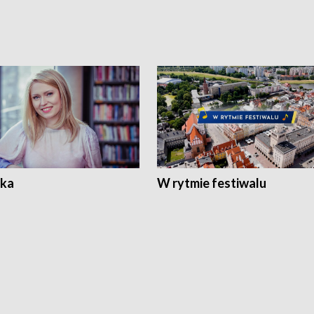
ka
W rytmie festiwalu