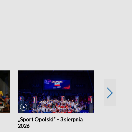
„Sport Opolski” – 3 sierpnia
„Sport Opolsk
2026
Reprezentacja P