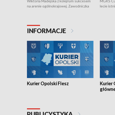
Wiktoria Madejska z kolejnym sukcesem
MGKS Cuk
na arenie ogólnokrajowej. Zawodniczka
lecie ist
Klubu Kolarskiego Ziemia Brzeska
odbył się
została podwójna Mistrzynią Polski
również o
Juniorów Młodszych w kolarstwie
Otwartyc
torowym.
plażowej
INFORMACJE
meczu Ko
Kurier Opolski Flesz
Kurier 
główn
PUBLICYSTYKA