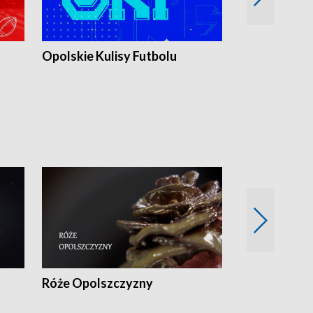
Opolskie Kulisy Futbolu
Złote chwile
sportu
Róże Opolszczyzny
Czas report