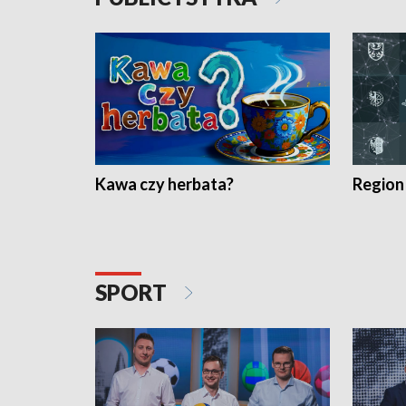
Kawa czy herbata?
Region
SPORT