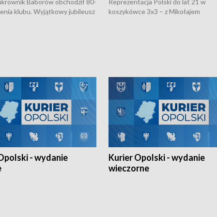
rownik Baborów obchodził 80-
Reprezentacja Polski do lat 21 w
nienia klubu. Wyjątkowy jubileusz
koszykówce 3x3 – z Mikołajem
 na sportowo. W programie
Kowalczykiem z opolskiego AZS-u 
 turnieju eliminacyjnym
składzie - wygrała dwa z trzech tur
h Mistrzostw w siatkówce
w ramach Ligi Narodów. Rywalizacja
 amatorów w Opolu oraz o
odbyła się w węgierskim Szolnok.
lejarza Opole. Zapraszamy!
Opolski - wydanie
Kurier Opolski - wydanie
e
wieczorne