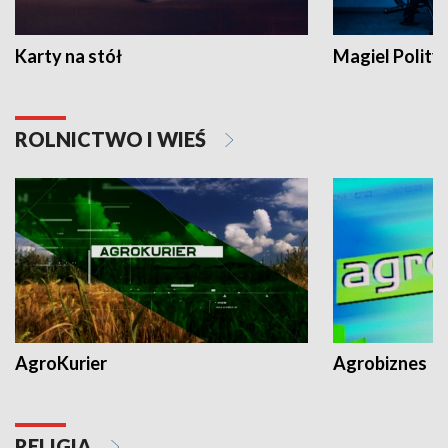
Karty na stół
Magiel Polity
ROLNICTWO I WIEŚ
AgroKurier
Agrobiznes
RELIGIA