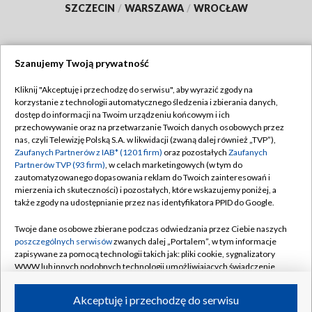
SZCZECIN
/
WARSZAWA
/
WROCŁAW
Szanujemy Twoją prywatność
Dołącz do nas:
Kliknij "Akceptuję i przechodzę do serwisu", aby wyrazić zgody na
korzystanie z technologii automatycznego śledzenia i zbierania danych,
TVP
dostęp do informacji na Twoim urządzeniu końcowym i ich
Abonament TVP
przechowywanie oraz na przetwarzanie Twoich danych osobowych przez
Regulamin TVP
nas, czyli Telewizję Polską S.A. w likwidacji (zwaną dalej również „TVP”),
Emisja w TVP
Zaufanych Partnerów z IAB* (1201 firm)
oraz pozostałych
Zaufanych
Polityka prywatności
Partnerów TVP (93 firm)
, w celach marketingowych (w tym do
Centrum informacji TVP
Moje zgody
zautomatyzowanego dopasowania reklam do Twoich zainteresowań i
mierzenia ich skuteczności) i pozostałych, które wskazujemy poniżej, a
Naziemna Telewizja Cyfrowa
Pomoc
także zgody na udostępnianie przez nas identyfikatora PPID do Google.
Sklep TVP
Biuro reklamy
Twoje dane osobowe zbierane podczas odwiedzania przez Ciebie naszych
Rada Programowa
poszczególnych serwisów
zwanych dalej „Portalem”, w tym informacje
Kontakt
zapisywane za pomocą technologii takich jak: pliki cookie, sygnalizatory
System NOS
WWW lub innych podobnych technologii umożliwiających świadczenie
dopasowanych i bezpiecznych usług, personalizację treści oraz reklam,
Informacje o nadawcy
Kanały
udostępnianie funkcji mediów społecznościowych oraz analizowanie
Akceptuję i przechodzę do serwisu
ruchu w Internecie.
Program dla prasy