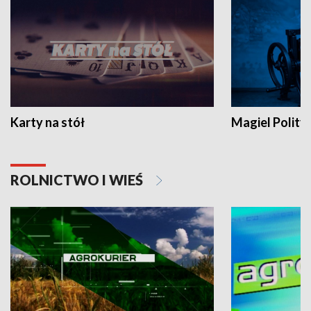
Karty na stół
Magiel Polity
ROLNICTWO I WIEŚ