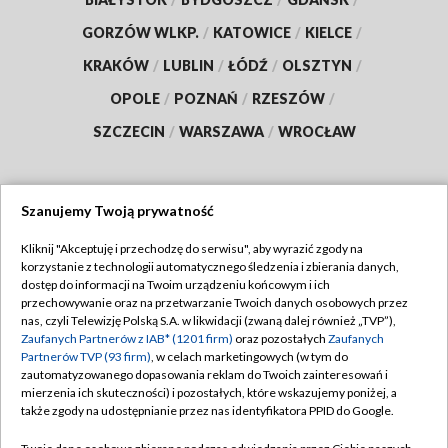
GORZÓW WLKP.
/
KATOWICE
/
KIELCE
/
KRAKÓW
/
LUBLIN
/
ŁÓDŹ
/
OLSZTYN
/
OPOLE
/
POZNAŃ
/
RZESZÓW
/
SZCZECIN
/
WARSZAWA
/
WROCŁAW
Szanujemy Twoją prywatność
Dołącz do nas:
Kliknij "Akceptuję i przechodzę do serwisu", aby wyrazić zgody na
korzystanie z technologii automatycznego śledzenia i zbierania danych,
TVP
dostęp do informacji na Twoim urządzeniu końcowym i ich
Abonament TVP
przechowywanie oraz na przetwarzanie Twoich danych osobowych przez
Regulamin TVP
nas, czyli Telewizję Polską S.A. w likwidacji (zwaną dalej również „TVP”),
Emisja w TVP
Zaufanych Partnerów z IAB* (1201 firm)
oraz pozostałych
Zaufanych
Polityka prywatności
Partnerów TVP (93 firm)
, w celach marketingowych (w tym do
Centrum informacji TVP
Moje zgody
zautomatyzowanego dopasowania reklam do Twoich zainteresowań i
mierzenia ich skuteczności) i pozostałych, które wskazujemy poniżej, a
Naziemna Telewizja Cyfrowa
Pomoc
także zgody na udostępnianie przez nas identyfikatora PPID do Google.
Sklep TVP
Biuro reklamy