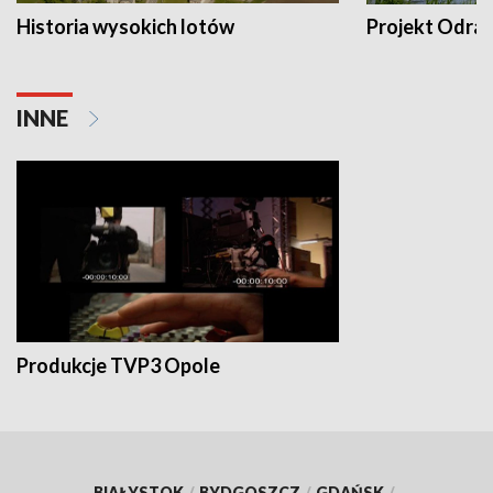
Historia wysokich lotów
Projekt Odra
INNE
Produkcje TVP3 Opole
BIAŁYSTOK
/
BYDGOSZCZ
/
GDAŃSK
/