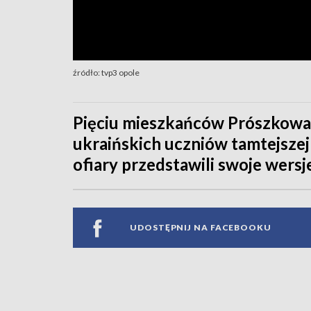
źródło: tvp3 opole
Pięciu mieszkańców Prószkowa 
ukraińskich uczniów tamtejszej 
ofiary przedstawili swoje wersj
UDOSTĘPNIJ NA FACEBOOKU