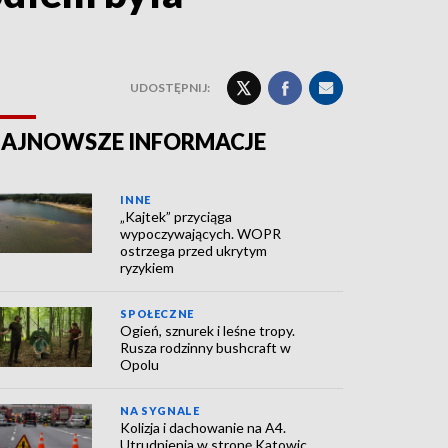
UDOSTĘPNIJ:
AJNOWSZE INFORMACJE
INNE
„Kajtek” przyciąga
wypoczywających. WOPR
ostrzega przed ukrytym
ryzykiem
SPOŁECZNE
Ogień, sznurek i leśne tropy.
Rusza rodzinny bushcraft w
Opolu
NA SYGNALE
Kolizja i dachowanie na A4.
Utrudnienia w stronę Katowic