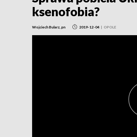
ksenofobia?
Wojciech Bularz, pn
2019-12-04
|
OPOLE