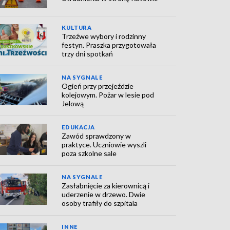
KULTURA
Trzeźwe wybory i rodzinny
festyn. Praszka przygotowała
trzy dni spotkań
NA SYGNALE
Ogień przy przejeździe
kolejowym. Pożar w lesie pod
Jelową
EDUKACJA
Zawód sprawdzony w
praktyce. Uczniowie wyszli
poza szkolne sale
NA SYGNALE
Zasłabnięcie za kierownicą i
uderzenie w drzewo. Dwie
osoby trafiły do szpitala
INNE