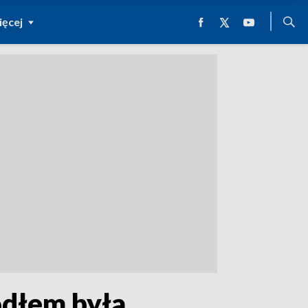
ęcej
ódłem była