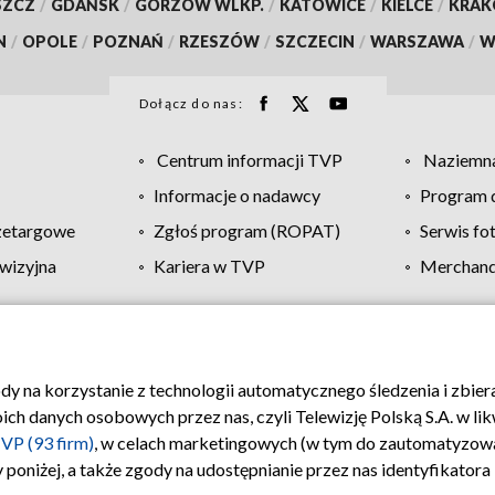
SZCZ
/
GDAŃSK
/
GORZÓW WLKP.
/
KATOWICE
/
KIELCE
/
KRA
N
/
OPOLE
/
POZNAŃ
/
RZESZÓW
/
SZCZECIN
/
WARSZAWA
/
W
Dołącz do nas:
Centrum informacji TVP
Naziemna
Informacje o nadawcy
Program d
zetargowe
Zgłoś program (ROPAT)
Serwis fo
wizyjna
Kariera w TVP
Merchandi
Polityka prywatności
Moje zgody
Pomoc
Biuro re
ody na korzystanie z technologii automatycznego śledzenia i zbie
 danych osobowych przez nas, czyli Telewizję Polską S.A. w likw
VP (93 firm)
, w celach marketingowych (w tym do zautomatyzow
 poniżej, a także zgody na udostępnianie przez nas identyfikator