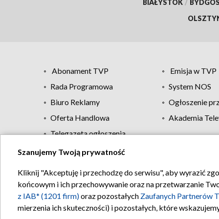
BIAŁYSTOK
/
BYDGO
OLSZTY
Abonament TVP
Emisja w TVP
Rada Programowa
System NOS
Biuro Reklamy
Ogłoszenie pr
Oferta Handlowa
Akademia Tele
Telegazeta ogłoszenia
Szanujemy Twoją prywatność
Regulamin TVP
Kliknij "Akceptuję i przechodzę do serwisu", aby wyrazić zg
końcowym i ich przechowywanie oraz na przetwarzanie Twoich
z IAB* (1201 firm)
oraz pozostałych
Zaufanych Partnerów T
mierzenia ich skuteczności) i pozostałych, które wskazujemy