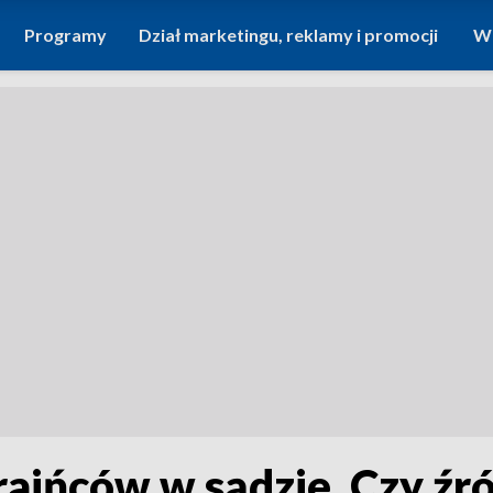
Programy
Dział marketingu, reklamy i promocji
Wi
raińców w sądzie. Czy źr