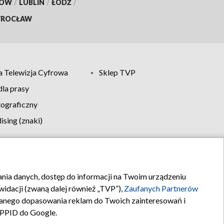
KÓW
/
LUBLIN
/
ŁÓDŹ
/
ROCŁAW
 Telewizja Cyfrowa
Sklep TVP
la prasy
tograficzny
sing (znaki)
klamy
Kontakt
rania danych, dostęp do informacji na Twoim urządzeniu
idacji (zwaną dalej również „TVP”),
Zaufanych Partnerów
anego dopasowania reklam do Twoich zainteresowań i
a PPID do Google.