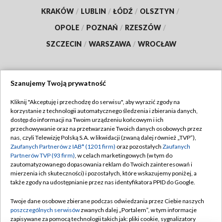
KRAKÓW
/
LUBLIN
/
ŁÓDŹ
/
OLSZTYN
/
OPOLE
/
POZNAŃ
/
RZESZÓW
/
SZCZECIN
/
WARSZAWA
/
WROCŁAW
Szanujemy Twoją prywatność
Dołącz do nas:
Kliknij "Akceptuję i przechodzę do serwisu", aby wyrazić zgody na
korzystanie z technologii automatycznego śledzenia i zbierania danych,
TVP
dostęp do informacji na Twoim urządzeniu końcowym i ich
Abonament TVP
przechowywanie oraz na przetwarzanie Twoich danych osobowych przez
Regulamin TVP
nas, czyli Telewizję Polską S.A. w likwidacji (zwaną dalej również „TVP”),
Emisja w TVP
Polityka prywatności
Zaufanych Partnerów z IAB* (1201 firm)
oraz pozostałych
Zaufanych
Partnerów TVP (93 firm)
, w celach marketingowych (w tym do
Centrum informacji TVP
Moje zgody
zautomatyzowanego dopasowania reklam do Twoich zainteresowań i
mierzenia ich skuteczności) i pozostałych, które wskazujemy poniżej, a
Naziemna Telewizja Cyfrowa
Pomoc
także zgody na udostępnianie przez nas identyfikatora PPID do Google.
Sklep TVP
Biuro reklamy
Twoje dane osobowe zbierane podczas odwiedzania przez Ciebie naszych
Rada Programowa
Kontakt
poszczególnych serwisów
zwanych dalej „Portalem”, w tym informacje
zapisywane za pomocą technologii takich jak: pliki cookie, sygnalizatory