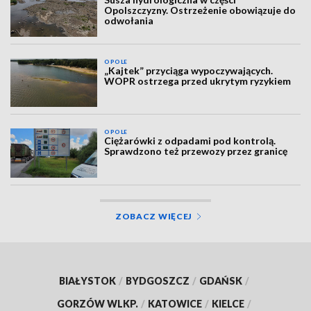
Opolszczyzny. Ostrzeżenie obowiązuje do
odwołania
OPOLE
„Kajtek” przyciąga wypoczywających.
WOPR ostrzega przed ukrytym ryzykiem
OPOLE
Ciężarówki z odpadami pod kontrolą.
Sprawdzono też przewozy przez granicę
ZOBACZ WIĘCEJ
BIAŁYSTOK
/
BYDGOSZCZ
/
GDAŃSK
/
GORZÓW WLKP.
/
KATOWICE
/
KIELCE
/