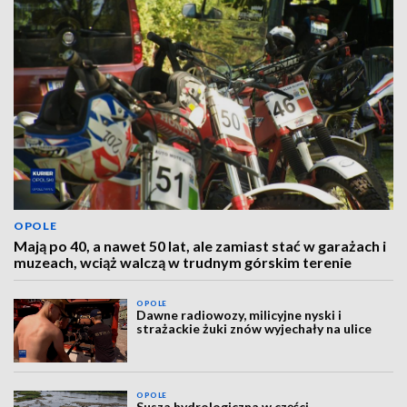
OPOLE
Mają po 40, a nawet 50 lat, ale zamiast stać w garażach i
muzeach, wciąż walczą w trudnym górskim terenie
OPOLE
Dawne radiowozy, milicyjne nyski i
strażackie żuki znów wyjechały na ulice
OPOLE
Susza hydrologiczna w części