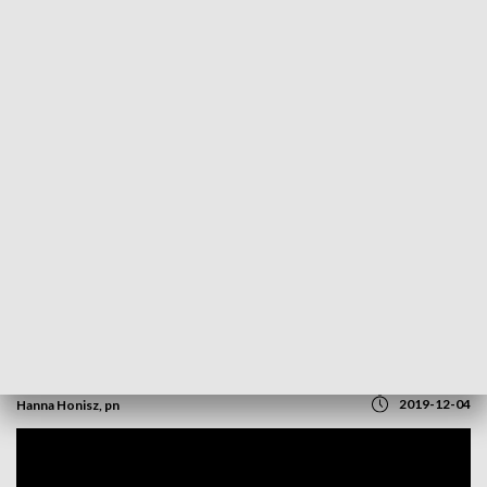
POWRÓT DO
OPOLE
TVP REGIONY
Barbórka na biało! Opolscy skalnicy
świętują
2019-12-04
Hanna Honisz, pn