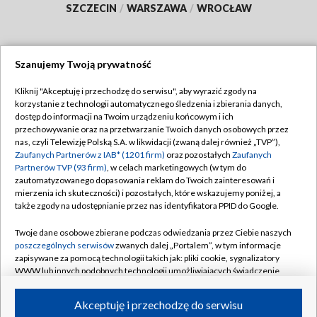
SZCZECIN
/
WARSZAWA
/
WROCŁAW
Szanujemy Twoją prywatność
Dołącz do nas:
Kliknij "Akceptuję i przechodzę do serwisu", aby wyrazić zgody na
korzystanie z technologii automatycznego śledzenia i zbierania danych,
TVP
dostęp do informacji na Twoim urządzeniu końcowym i ich
Abonament TVP
przechowywanie oraz na przetwarzanie Twoich danych osobowych przez
Regulamin TVP
nas, czyli Telewizję Polską S.A. w likwidacji (zwaną dalej również „TVP”),
Emisja w TVP
Zaufanych Partnerów z IAB* (1201 firm)
oraz pozostałych
Zaufanych
Polityka prywatności
Partnerów TVP (93 firm)
, w celach marketingowych (w tym do
Centrum informacji TVP
Moje zgody
zautomatyzowanego dopasowania reklam do Twoich zainteresowań i
mierzenia ich skuteczności) i pozostałych, które wskazujemy poniżej, a
Naziemna Telewizja Cyfrowa
Pomoc
także zgody na udostępnianie przez nas identyfikatora PPID do Google.
Sklep TVP
Biuro reklamy
Twoje dane osobowe zbierane podczas odwiedzania przez Ciebie naszych
Rada Programowa
poszczególnych serwisów
zwanych dalej „Portalem”, w tym informacje
Kontakt
zapisywane za pomocą technologii takich jak: pliki cookie, sygnalizatory
System NOS
WWW lub innych podobnych technologii umożliwiających świadczenie
dopasowanych i bezpiecznych usług, personalizację treści oraz reklam,
Informacje o nadawcy
Kanały
udostępnianie funkcji mediów społecznościowych oraz analizowanie
Akceptuję i przechodzę do serwisu
ruchu w Internecie.
Program dla prasy