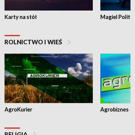
Karty na stół
Magiel Polity
ROLNICTWO I WIEŚ
AgroKurier
Agrobiznes
RELIGIA