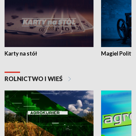
Karty na stół
Magiel Polity
ROLNICTWO I WIEŚ