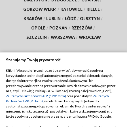
GORZÓW WLKP.
/
KATOWICE
/
KIELCE
/
KRAKÓW
/
LUBLIN
/
ŁÓDŹ
/
OLSZTYN
/
OPOLE
/
POZNAŃ
/
RZESZÓW
/
SZCZECIN
/
WARSZAWA
/
WROCŁAW
Szanujemy Twoją prywatność
Dołącz do nas:
Kliknij "Akceptuję i przechodzę do serwisu", aby wyrazić zgody na
korzystanie z technologii automatycznego śledzenia i zbierania danych,
TVP
dostęp do informacji na Twoim urządzeniu końcowym i ich
Abonament TVP
przechowywanie oraz na przetwarzanie Twoich danych osobowych przez
Regulamin TVP
nas, czyli Telewizję Polską S.A. w likwidacji (zwaną dalej również „TVP”),
Emisja w TVP
Zaufanych Partnerów z IAB* (1201 firm)
oraz pozostałych
Zaufanych
Polityka prywatności
Partnerów TVP (93 firm)
, w celach marketingowych (w tym do
Centrum informacji TVP
Moje zgody
zautomatyzowanego dopasowania reklam do Twoich zainteresowań i
mierzenia ich skuteczności) i pozostałych, które wskazujemy poniżej, a
Naziemna Telewizja Cyfrowa
Pomoc
także zgody na udostępnianie przez nas identyfikatora PPID do Google.
Sklep TVP
Biuro reklamy