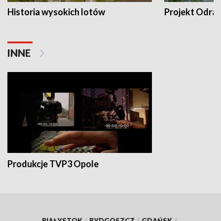
Historia wysokich lotów
Projekt Odra
INNE
Produkcje TVP3 Opole
BIAŁYSTOK
/
BYDGOSZCZ
/
GDAŃSK
/