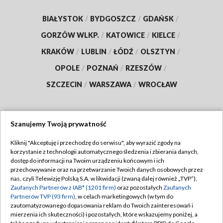
BIAŁYSTOK
/
BYDGOSZCZ
/
GDAŃSK
/
GORZÓW WLKP.
/
KATOWICE
/
KIELCE
/
KRAKÓW
/
LUBLIN
/
ŁÓDŹ
/
OLSZTYN
/
OPOLE
/
POZNAŃ
/
RZESZÓW
/
SZCZECIN
/
WARSZAWA
/
WROCŁAW
Szanujemy Twoją prywatność
Dołącz do nas:
Kliknij "Akceptuję i przechodzę do serwisu", aby wyrazić zgody na
korzystanie z technologii automatycznego śledzenia i zbierania danych,
TVP
dostęp do informacji na Twoim urządzeniu końcowym i ich
Abonament TVP
przechowywanie oraz na przetwarzanie Twoich danych osobowych przez
Regulamin TVP
nas, czyli Telewizję Polską S.A. w likwidacji (zwaną dalej również „TVP”),
Emisja w TVP
Zaufanych Partnerów z IAB* (1201 firm)
oraz pozostałych
Zaufanych
Polityka prywatności
Partnerów TVP (93 firm)
, w celach marketingowych (w tym do
Centrum informacji TVP
Moje zgody
zautomatyzowanego dopasowania reklam do Twoich zainteresowań i
mierzenia ich skuteczności) i pozostałych, które wskazujemy poniżej, a
Naziemna Telewizja Cyfrowa
Pomoc