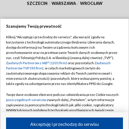
SZCZECIN
/
WARSZAWA
/
WROCŁAW
Szanujemy Twoją prywatność
Dołącz do nas:
Kliknij "Akceptuję i przechodzę do serwisu", aby wyrazić zgody na
korzystanie z technologii automatycznego śledzenia i zbierania danych,
TVP
dostęp do informacji na Twoim urządzeniu końcowym i ich
Abonament TVP
przechowywanie oraz na przetwarzanie Twoich danych osobowych przez
Regulamin TVP
nas, czyli Telewizję Polską S.A. w likwidacji (zwaną dalej również „TVP”),
Emisja w TVP
Zaufanych Partnerów z IAB* (1201 firm)
oraz pozostałych
Zaufanych
Polityka prywatności
Partnerów TVP (93 firm)
, w celach marketingowych (w tym do
Centrum informacji TVP
Moje zgody
zautomatyzowanego dopasowania reklam do Twoich zainteresowań i
mierzenia ich skuteczności) i pozostałych, które wskazujemy poniżej, a
Naziemna Telewizja Cyfrowa
Pomoc
także zgody na udostępnianie przez nas identyfikatora PPID do Google.
Sklep TVP
Biuro reklamy
Twoje dane osobowe zbierane podczas odwiedzania przez Ciebie naszych
Rada Programowa
poszczególnych serwisów
zwanych dalej „Portalem”, w tym informacje
Kontakt
zapisywane za pomocą technologii takich jak: pliki cookie, sygnalizatory
System NOS
WWW lub innych podobnych technologii umożliwiających świadczenie
dopasowanych i bezpiecznych usług, personalizację treści oraz reklam,
Informacje o nadawcy
Kanały
udostępnianie funkcji mediów społecznościowych oraz analizowanie
Akceptuję i przechodzę do serwisu
ruchu w Internecie.
Program dla prasy