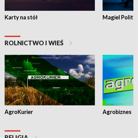
Karty na stół
Magiel Polity
ROLNICTWO I WIEŚ
AgroKurier
Agrobiznes
RELIGIA